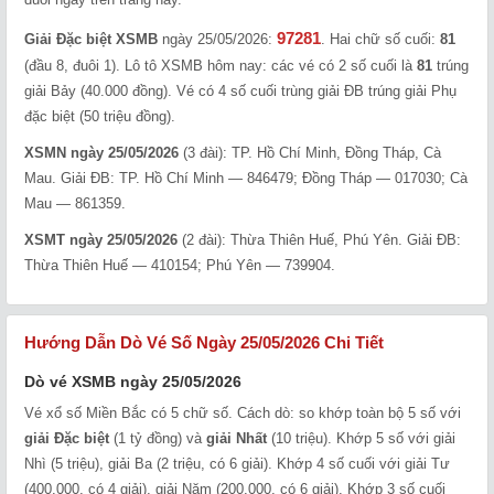
97281
Giải Đặc biệt XSMB
ngày
25/05/2026
:
.
Hai chữ số cuối:
81
(đầu
8
, đuôi
1
). Lô tô XSMB hôm nay: các vé có 2 số cuối là
81
trúng
giải Bảy (40.000 đồng). Vé có 4 số cuối trùng giải ĐB trúng giải Phụ
đặc biệt (50 triệu đồng).
XSMN ngày
25/05/2026
(
3
đài):
TP. Hồ Chí Minh, Đồng Tháp, Cà
Mau
.
Giải ĐB: TP. Hồ Chí Minh — 846479; Đồng Tháp — 017030; Cà
Mau — 861359.
XSMT ngày
25/05/2026
(
2
đài):
Thừa Thiên Huế, Phú Yên
.
Giải ĐB:
Thừa Thiên Huế — 410154; Phú Yên — 739904.
Hướng Dẫn Dò Vé Số Ngày
25/05/2026
Chi Tiết
Dò vé XSMB ngày
25/05/2026
Vé xổ số Miền Bắc có 5 chữ số. Cách dò: so khớp toàn bộ 5 số với
giải Đặc biệt
(1 tỷ đồng) và
giải Nhất
(10 triệu). Khớp 5 số với giải
Nhì (5 triệu), giải Ba (2 triệu, có 6 giải). Khớp 4 số cuối với giải Tư
(400.000, có 4 giải), giải Năm (200.000, có 6 giải). Khớp 3 số cuối