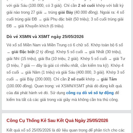
với giải Sáu (100.000, có 3 giải). Chỉ cần
2 số cuối
khớp với bất kỳ
giải nào trong 27 giải → trúng
giải Bảy
(40.000 đồng). Ngoài ra: 4 số
cuối trùng giải ĐB → giải Phụ đặc biệt (50 triệu); 3 số cuối trùng giải
ĐB → giải Khuyến khích (6 triệu).
Dò vé XSMN và XSMT ngày
25/05/2026
Vé xổ số Miền Nam và Miền Trung có 6 chữ số. Khớp toàn bộ 6 số
→
giải Đặc biệt
(2 tỷ đồng). Khớp 5 số cuối → giải Nhất (30 triệu),
giải Nhì (15 triệu), giải Ba (10 triệu, 2 giải). Khớp 5 số cuối → giải Tư
(3 triệu, 7 giải — đây là giải có nhiều nhất, cần kiểm tra kỹ). Khớp 4
số cuối → giải Năm (1 triệu) và giải Sáu (400.000, 3 giải). Khớp 3 số
cuối → giải Bảy (200.000). Chỉ cần
2 số cuối
khớp →
giải Tám
(100.000 đồng). Quan trọng: vé XSMN/XSMT phải dò đúng kết quả
của đài phát hành vé đó. Sử dụng
công cụ dò vé số tự động
để
kiểm tra tất cả các giải trong vài giây mà không cần tra thủ công.
Công Cụ Thống Kê Sau Kết Quả Ngày
25/05/2026
Kết quả xổ số
25/05/2026
là dữ liệu quan trọng để phân tích cho các