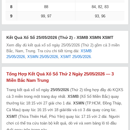
8
88
84
,
82
,
83
9
99
,
97
93
,
96
Kết Quả Xổ Số
25/05/2026
(
Thứ 2
) - XSMB XSMN XSMT
Xem đầy đủ kết quả xổ số ngày
25/05/2026
(
Thứ 2
) gồm cả 3 miền
Bắc, Nam, Trung. Tra cứu chi tiết từng đài:
XSMB
25/05/2026
,
XSMN
25/05/2026
,
XSMT
25/05/2026
.
Tổng Hợp Kết Quả Xổ Số
Thứ 2
Ngày
25/05/2026
— 3
Miền Bắc Nam Trung
Trang kết quả xổ số ngày
25/05/2026
(
Thứ 2
) tổng hợp đầy đủ KQXS
cả 3 miền trong một trang duy nhất.
XSMB
(Xổ Số Miền Bắc) quay
thưởng lúc 18:15 với 27 giải cho 1 đài.
XSMN
(
TP.HCM, Đồng Tháp,
Cà Mau
) quay lúc 16:15 với 18 giải/đài và có
3
đài quay cùng lúc.
XSMT
(
Thừa Thiên Huế, Phú Yên
) quay lúc 17:15 với
2
đài. Người
chơi có thể tra cứu toàn bộ kết quả, dò vé và xem bảng lô tô đầu
đuôi ngay trên trang này.