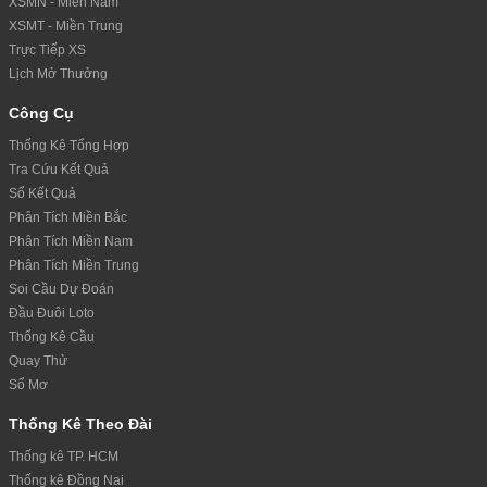
XSMN - Miền Nam
XSMT - Miền Trung
Trực Tiếp XS
Lịch Mở Thưởng
Công Cụ
Thống Kê Tổng Hợp
Tra Cứu Kết Quả
Sổ Kết Quả
Phân Tích Miền Bắc
Phân Tích Miền Nam
Phân Tích Miền Trung
Soi Cầu Dự Đoán
Đầu Đuôi Loto
Thống Kê Cầu
Quay Thử
Sổ Mơ
Thống Kê Theo Đài
Thống kê TP. HCM
Thống kê Đồng Nai