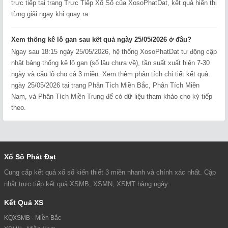
trực tiếp tại trang Trực Tiếp Xổ Số của XosoPhatDat, kết quả hiển thị
từng giải ngay khi quay ra.
Xem thống kê lô gan sau kết quả ngày 25/05/2026 ở đâu?
Ngay sau 18:15 ngày 25/05/2026, hệ thống XosoPhatDat tự động cập
nhật bảng thống kê lô gan (số lâu chưa về), tần suất xuất hiện 7-30
ngày và cầu lô cho cả 3 miền. Xem thêm phân tích chi tiết kết quả
ngày 25/05/2026 tại trang Phân Tích Miền Bắc, Phân Tích Miền
Nam, và Phân Tích Miền Trung để có dữ liệu tham khảo cho kỳ tiếp
theo.
Xổ Số Phát Đạt
Cung cấp kết quả xổ số kiến thiết 3 miền nhanh và chính xác nhất. Cập
nhật trực tiếp kết quả XSMB, XSMN, XSMT hàng ngày.
Kết Quả XS
KQXSMB - Miền Bắc