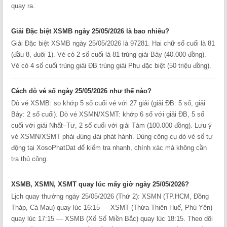
quay ra.
Giải Đặc biệt XSMB ngày 25/05/2026 là bao nhiêu?
Giải Đặc biệt XSMB ngày 25/05/2026 là 97281. Hai chữ số cuối là 81
(đầu 8, đuôi 1). Vé có 2 số cuối là 81 trúng giải Bảy (40.000 đồng).
Vé có 4 số cuối trùng giải ĐB trúng giải Phụ đặc biệt (50 triệu đồng).
Cách dò vé số ngày 25/05/2026 như thế nào?
Dò vé XSMB: so khớp 5 số cuối vé với 27 giải (giải ĐB: 5 số, giải
Bảy: 2 số cuối). Dò vé XSMN/XSMT: khớp 6 số với giải ĐB, 5 số
cuối với giải Nhất–Tư, 2 số cuối với giải Tám (100.000 đồng). Lưu ý
vé XSMN/XSMT phải đúng đài phát hành. Dùng công cụ dò vé số tự
động tại XosoPhatDat để kiểm tra nhanh, chính xác mà không cần
tra thủ công.
XSMB, XSMN, XSMT quay lúc mấy giờ ngày 25/05/2026?
Lịch quay thưởng ngày 25/05/2026 (Thứ 2): XSMN (TP.HCM, Đồng
Tháp, Cà Mau) quay lúc 16:15 — XSMT (Thừa Thiên Huế, Phú Yên)
quay lúc 17:15 — XSMB (Xổ Số Miền Bắc) quay lúc 18:15. Theo dõi