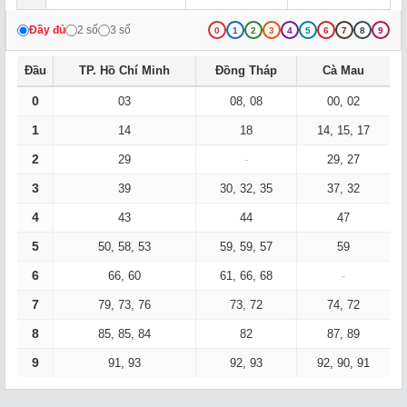
Đầy đủ
2 số
3 số
0
1
2
3
4
5
6
7
8
9
Đầu
TP. Hồ Chí Minh
Đồng Tháp
Cà Mau
0
03
08
,
08
00
,
02
1
14
18
14
,
15
,
17
2
29
-
29
,
27
3
39
30
,
32
,
35
37
,
32
4
43
44
47
5
50
,
58
,
53
59
,
59
,
57
59
6
66
,
60
61
,
66
,
68
-
7
79
,
73
,
76
73
,
72
74
,
72
8
85
,
85
,
84
82
87
,
89
9
91
,
93
92
,
93
92
,
90
,
91