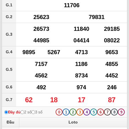
117
06
G.1
256
23
798
31
G.2
265
73
118
40
291
85
G.3
449
85
044
14
080
22
98
95
52
67
47
13
96
53
G.4
71
57
11
86
48
55
G.5
45
62
87
34
44
52
4
92
9
74
2
46
G.6
62
18
17
87
G.7
Đầy đủ
2 số
3 số
0
1
2
3
4
5
6
7
8
9
Đầu
Loto