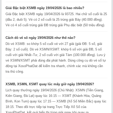
Giải Đặc biệt XSMB ngày 19/04/2026 là bao nhiêu?
Giải Đặc biệt XSMB ngày 19/04/2026 là 93725. Hai chữ số cuối là 25
(đầu 2, đuôi 5). Vé có 2 số cuối là 25 trúng giải Bảy (40.000 đồng).
Vé có 4 số cuối trùng giải ĐB trúng giải Phụ đặc biệt (50 triệu đồng).
Cách dò vé số ngày 19/04/2026 như thế nào?
Dò vé XSMB: so khớp 5 số cuối vé với 27 giải (giải ĐB: 5 số, giải
Bảy: 2 số cuối). Dò vé XSMN/XSMT: khớp 6 số với giải ĐB, 5 số
cuối với giải Nhất–Tư, 2 số cuối với giải Tám (100.000 đồng). Lưu ý
vé XSMN/XSMT phải đúng đài phát hành. Dùng công cụ dò vé số tự
động tại XosoPhatDat để kiểm tra nhanh, chính xác mà không cần
tra thủ công.
XSMB, XSMN, XSMT quay lúc mấy giờ ngày 19/04/2026?
Lịch quay thưởng ngày 19/04/2026 (Chủ Nhật): XSMN (Tiền Giang,
Kiên Giang, Đà Lạt) quay lúc 16:15 — XSMT (Khánh Hòa, Quảng
Bình, Kon Tum) quay lúc 17:15 — XSMB (Xổ Số Miền Bắc) quay lúc
18:15. Theo dõi trực tiếp tại trang Trực Tiếp Xổ Số của
XosoPhatDat, kết quả hiển thị từng giải ngay khi quay ra.