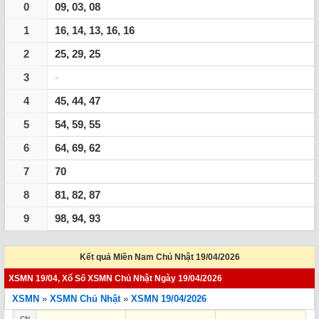
0
09
,
03
,
08
1
16
,
14
,
13
,
16
,
16
2
25
,
29
,
25
3
-
4
45
,
44
,
47
5
54
,
59
,
55
6
64
,
69
,
62
7
70
8
81
,
82
,
87
9
98
,
94
,
93
Kết quả
Miền Nam
Chủ Nhật
19/04/2026
XSMN 19/04, Xổ Số XSMN Chủ Nhật Ngày 19/04/2026
XSMN
»
XSMN
Chủ Nhật
»
XSMN
19
/
04
/
2026
CN