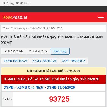
Thứ Bảy, 08/08/2026
Xoso
PhatDat
Trang Chủ
»
Kết quả xổ số
»
Chủ Nhật
19/04/2026
Kết Quả Xổ Số
Chủ Nhật
Ngày
19/04/2026
- XSMB XSMN
XSMT
18/04/2026
20/04/2026
Hôm nay
XSMB
19/04/2026
XSMN
19/04/2026
XSMT
19/04/2026
Kết quả
Miền Bắc
Chủ Nhật
19/04/2026
XSMB
19/04
, Xổ Số
XSMB
Chủ Nhật Ngày 19/04/2026
XSMB
»
XSMB
Chủ Nhật
»
XSMB
19/04/2026
937
25
G.ĐB