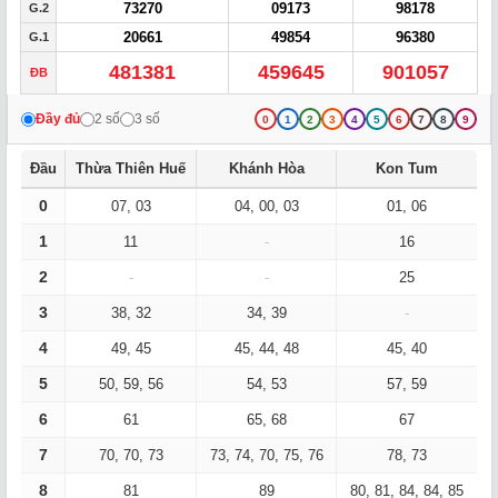
732
70
091
73
981
78
G.2
206
61
498
54
963
80
G.1
4813
81
4596
45
9010
57
ĐB
Đầy đủ
2 số
3 số
0
1
2
3
4
5
6
7
8
9
Đầu
Thừa Thiên Huế
Khánh Hòa
Kon Tum
0
07
,
03
04
,
00
,
03
01
,
06
1
11
-
16
2
-
-
25
3
38
,
32
34
,
39
-
4
49
,
45
45
,
44
,
48
45
,
40
5
50
,
59
,
56
54
,
53
57
,
59
6
61
65
,
68
67
7
70
,
70
,
73
73
,
74
,
70
,
75
,
76
78
,
73
8
81
89
80
,
81
,
84
,
84
,
85