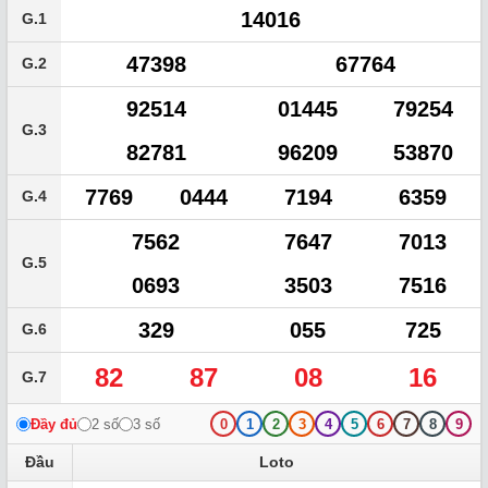
140
16
G.1
473
98
677
64
G.2
925
14
014
45
792
54
G.3
827
81
962
09
538
70
77
69
04
44
71
94
63
59
G.4
75
62
76
47
70
13
G.5
06
93
35
03
75
16
3
29
0
55
7
25
G.6
82
87
08
16
G.7
Đầy đủ
2 số
3 số
0
1
2
3
4
5
6
7
8
9
Đầu
Loto