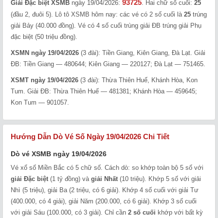
93725
Giải Đặc biệt XSMB
ngày
19/04/2026
:
.
Hai chữ số cuối:
25
(đầu
2
, đuôi
5
). Lô tô XSMB hôm nay: các vé có 2 số cuối là
25
trúng
giải Bảy (40.000 đồng). Vé có 4 số cuối trùng giải ĐB trúng giải Phụ
đặc biệt (50 triệu đồng).
XSMN ngày
19/04/2026
(
3
đài):
Tiền Giang, Kiên Giang, Đà Lạt
.
Giải
ĐB: Tiền Giang — 480644; Kiên Giang — 220127; Đà Lạt — 751465.
XSMT ngày
19/04/2026
(
3
đài):
Thừa Thiên Huế, Khánh Hòa, Kon
Tum
.
Giải ĐB: Thừa Thiên Huế — 481381; Khánh Hòa — 459645;
Kon Tum — 901057.
Hướng Dẫn Dò Vé Số Ngày
19/04/2026
Chi Tiết
Dò vé XSMB ngày
19/04/2026
Vé xổ số Miền Bắc có 5 chữ số. Cách dò: so khớp toàn bộ 5 số với
giải Đặc biệt
(1 tỷ đồng) và
giải Nhất
(10 triệu). Khớp 5 số với giải
Nhì (5 triệu), giải Ba (2 triệu, có 6 giải). Khớp 4 số cuối với giải Tư
(400.000, có 4 giải), giải Năm (200.000, có 6 giải). Khớp 3 số cuối
với giải Sáu (100.000, có 3 giải). Chỉ cần
2 số cuối
khớp với bất kỳ