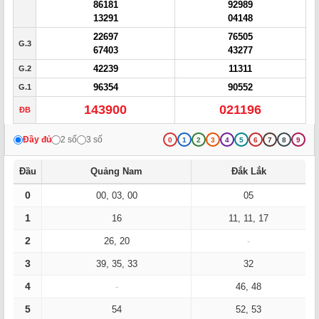
861
81
929
89
132
91
041
48
226
97
765
05
G.3
674
03
432
77
422
39
113
11
G.2
963
54
905
52
G.1
1439
00
0211
96
ĐB
Đầy đủ
2 số
3 số
0
1
2
3
4
5
6
7
8
9
Đầu
Quảng Nam
Đắk Lắk
0
00
,
03
,
00
05
1
16
11
,
11
,
17
2
26
,
20
-
3
39
,
35
,
33
32
4
-
46
,
48
5
54
52
,
53