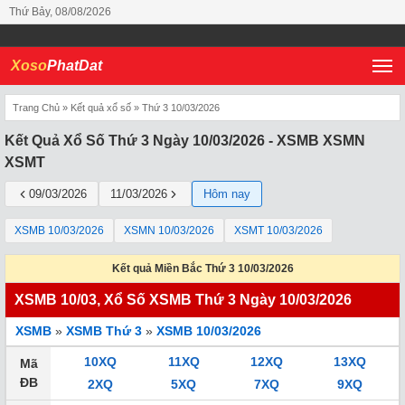
Thứ Bảy, 08/08/2026
Xoso
PhatDat
Trang Chủ
»
Kết quả xổ số
»
Thứ 3
10/03/2026
Kết Quả Xổ Số
Thứ 3
Ngày
10/03/2026
- XSMB XSMN
XSMT
09/03/2026
11/03/2026
Hôm nay
XSMB
10/03/2026
XSMN
10/03/2026
XSMT
10/03/2026
Kết quả
Miền Bắc
Thứ 3
10/03/2026
XSMB
10/03
, Xổ Số
XSMB
Thứ 3 Ngày 10/03/2026
XSMB
»
XSMB
Thứ 3
»
XSMB
10/03/2026
10XQ
11XQ
12XQ
13XQ
Mã
ĐB
2XQ
5XQ
7XQ
9XQ