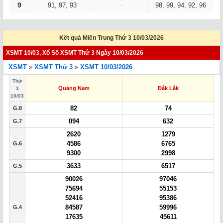
9
91
,
97
,
93
-
98
,
99
,
94
,
92
,
96
Kết quả
Miền Trung
Thứ 3
10/03/2026
XSMT 10/03, Xổ Số XSMT Thứ 3 Ngày 10/03/2026
XSMT
»
XSMT
Thứ 3
»
XSMT
10
/
03
/
2026
Thứ
Quảng Nam
Đắk Lắk
3
10/03
82
74
G.8
0
94
6
32
G.7
26
20
12
79
45
86
67
65
G.6
93
00
29
98
36
33
65
17
G.5
900
26
970
46
756
94
551
53
524
16
953
86
845
87
599
96
G.4
176
35
456
11