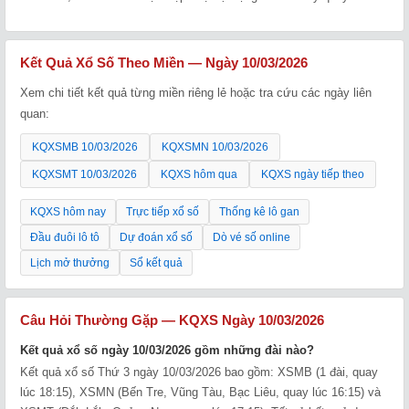
Kết Quả Xổ Số Theo Miền — Ngày
10/03/2026
Xem chi tiết kết quả từng miền riêng lẻ hoặc tra cứu các ngày liên
quan:
KQXSMB 10/03/2026
KQXSMN 10/03/2026
KQXSMT 10/03/2026
KQXS hôm qua
KQXS ngày tiếp theo
KQXS hôm nay
Trực tiếp xổ số
Thống kê lô gan
Đầu đuôi lô tô
Dự đoán xổ số
Dò vé số online
Lịch mở thưởng
Sổ kết quả
Câu Hỏi Thường Gặp — KQXS Ngày
10/03/2026
Kết quả xổ số ngày 10/03/2026 gồm những đài nào?
Kết quả xổ số Thứ 3 ngày 10/03/2026 bao gồm: XSMB (1 đài, quay
lúc 18:15), XSMN (Bến Tre, Vũng Tàu, Bạc Liêu, quay lúc 16:15) và