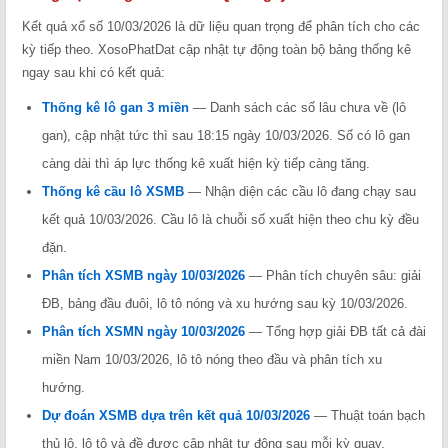
Kết quả xổ số
10/03/2026
là dữ liệu quan trọng để phân tích cho các
kỳ tiếp theo. XosoPhatDat cập nhật tự động toàn bộ bảng thống kê
ngay sau khi có kết quả:
Thống kê lô gan 3 miền
— Danh sách các số lâu chưa về (lô
gan), cập nhật tức thì sau 18:15 ngày
10/03/2026
. Số có lô gan
càng dài thì áp lực thống kê xuất hiện kỳ tiếp càng tăng.
Thống kê cầu lô XSMB
— Nhận diện các cầu lô đang chạy sau
kết quả
10/03/2026
. Cầu lô là chuỗi số xuất hiện theo chu kỳ đều
đặn.
Phân tích XSMB ngày
10/03/2026
— Phân tích chuyên sâu: giải
ĐB, bảng đầu đuôi, lô tô nóng và xu hướng sau kỳ
10/03/2026
.
Phân tích XSMN ngày
10/03/2026
— Tổng hợp giải ĐB tất cả đài
miền Nam
10/03/2026
, lô tô nóng theo đầu và phân tích xu
hướng.
Dự đoán XSMB dựa trên kết quả
10/03/2026
— Thuật toán bạch
thủ lô, lô tô và đề được cập nhật tự động sau mỗi kỳ quay.