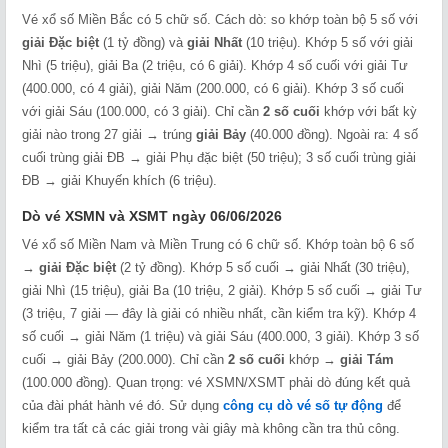
Vé xổ số Miền Bắc có 5 chữ số. Cách dò: so khớp toàn bộ 5 số với
giải Đặc biệt
(1 tỷ đồng) và
giải Nhất
(10 triệu). Khớp 5 số với giải
Nhì (5 triệu), giải Ba (2 triệu, có 6 giải). Khớp 4 số cuối với giải Tư
(400.000, có 4 giải), giải Năm (200.000, có 6 giải). Khớp 3 số cuối
với giải Sáu (100.000, có 3 giải). Chỉ cần
2 số cuối
khớp với bất kỳ
giải nào trong 27 giải → trúng
giải Bảy
(40.000 đồng). Ngoài ra: 4 số
cuối trùng giải ĐB → giải Phụ đặc biệt (50 triệu); 3 số cuối trùng giải
ĐB → giải Khuyến khích (6 triệu).
Dò vé XSMN và XSMT ngày
06/06/2026
Vé xổ số Miền Nam và Miền Trung có 6 chữ số. Khớp toàn bộ 6 số
→
giải Đặc biệt
(2 tỷ đồng). Khớp 5 số cuối → giải Nhất (30 triệu),
giải Nhì (15 triệu), giải Ba (10 triệu, 2 giải). Khớp 5 số cuối → giải Tư
(3 triệu, 7 giải — đây là giải có nhiều nhất, cần kiểm tra kỹ). Khớp 4
số cuối → giải Năm (1 triệu) và giải Sáu (400.000, 3 giải). Khớp 3 số
cuối → giải Bảy (200.000). Chỉ cần
2 số cuối
khớp →
giải Tám
(100.000 đồng). Quan trọng: vé XSMN/XSMT phải dò đúng kết quả
của đài phát hành vé đó. Sử dụng
công cụ dò vé số tự động
để
kiểm tra tất cả các giải trong vài giây mà không cần tra thủ công.