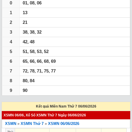
0
01
,
08
,
06
1
13
2
21
3
38
,
38
,
32
4
42
,
48
5
51
,
58
,
53
,
52
6
65
,
66
,
66
,
68
,
69
7
72
,
78
,
71
,
75
,
77
8
80
,
84
9
90
Kết quả
Miền Nam
Thứ 7
06/06/2026
XSMN 06/06, Xổ Số XSMN Thứ 7 Ngày 06/06/2026
XSMN
»
XSMN
Thứ 7
»
XSMN
06
/
06
/
2026
Thứ