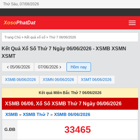
Thứ Sáu, 07/08/2026
Xoso
PhatDat
Trang Chủ
»
Kết quả xổ số
»
Thứ 7
06/06/2026
Kết Quả Xổ Số
Thứ 7
Ngày
06/06/2026
- XSMB XSMN
XSMT
05/06/2026
07/06/2026
Hôm nay
XSMB
06/06/2026
XSMN
06/06/2026
XSMT
06/06/2026
Kết quả
Miền Bắc
Thứ 7
06/06/2026
XSMB
06/06
, Xổ Số
XSMB
Thứ 7 Ngày 06/06/2026
XSMB
»
XSMB
Thứ 7
»
XSMB
06/06/2026
334
65
G.ĐB