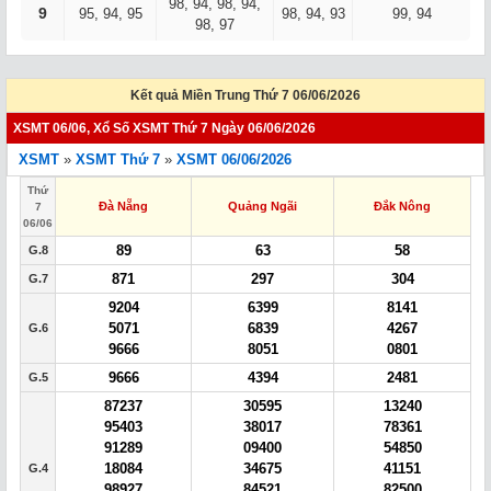
98
,
94
,
98
,
94
,
9
95
,
94
,
95
98
,
94
,
93
99
,
94
98
,
97
Kết quả
Miền Trung
Thứ 7
06/06/2026
XSMT 06/06, Xổ Số XSMT Thứ 7 Ngày 06/06/2026
XSMT
»
XSMT
Thứ 7
»
XSMT
06
/
06
/
2026
Thứ
Đà Nẵng
Quảng Ngãi
Đắk Nông
7
06/06
89
63
58
G.8
8
71
2
97
3
04
G.7
92
04
63
99
81
41
50
71
68
39
42
67
G.6
96
66
80
51
08
01
96
66
43
94
24
81
G.5
872
37
305
95
132
40
954
03
380
17
783
61
912
89
094
00
548
50
180
84
346
75
411
51
G.4
989
27
845
21
825
00