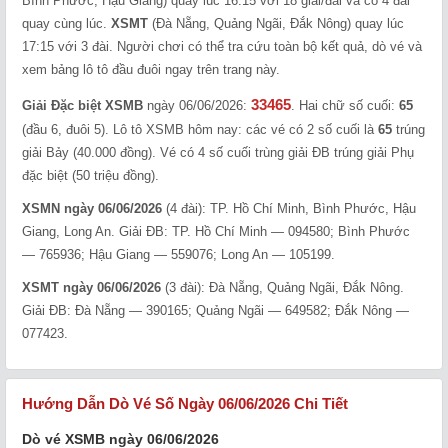
Bình Phước, Hậu Giang
) quay lúc 16:15 với 18 giải/đài và có
4
đài
quay cùng lúc.
XSMT
(
Đà Nẵng, Quảng Ngãi, Đắk Nông
) quay lúc
17:15 với
3
đài. Người chơi có thể tra cứu toàn bộ kết quả, dò vé và
xem bảng lô tô đầu đuôi ngay trên trang này.
33465
Giải Đặc biệt XSMB
ngày
06/06/2026
:
.
Hai chữ số cuối:
65
(đầu
6
, đuôi
5
). Lô tô XSMB hôm nay: các vé có 2 số cuối là
65
trúng
giải Bảy (40.000 đồng). Vé có 4 số cuối trùng giải ĐB trúng giải Phụ
đặc biệt (50 triệu đồng).
XSMN ngày
06/06/2026
(
4
đài):
TP. Hồ Chí Minh, Bình Phước, Hậu
Giang, Long An
.
Giải ĐB: TP. Hồ Chí Minh — 094580; Bình Phước
— 765936; Hậu Giang — 559076; Long An — 105199.
XSMT ngày
06/06/2026
(
3
đài):
Đà Nẵng, Quảng Ngãi, Đắk Nông
.
Giải ĐB: Đà Nẵng — 390165; Quảng Ngãi — 649582; Đắk Nông —
077423.
Hướng Dẫn Dò Vé Số Ngày
06/06/2026
Chi Tiết
Dò vé XSMB ngày
06/06/2026