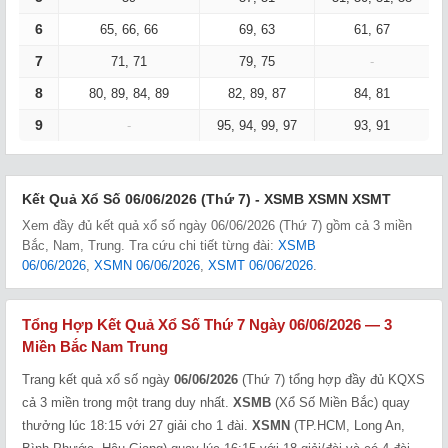
6
65
,
66
,
66
69
,
63
61
,
67
7
71
,
71
79
,
75
-
8
80
,
89
,
84
,
89
82
,
89
,
87
84
,
81
9
-
95
,
94
,
99
,
97
93
,
91
Kết Quả Xổ Số
06/06/2026
(
Thứ 7
) - XSMB XSMN XSMT
Xem đầy đủ kết quả xổ số ngày
06/06/2026
(
Thứ 7
) gồm cả 3 miền
Bắc, Nam, Trung. Tra cứu chi tiết từng đài:
XSMB
06/06/2026
,
XSMN
06/06/2026
,
XSMT
06/06/2026
.
Tổng Hợp Kết Quả Xổ Số
Thứ 7
Ngày
06/06/2026
— 3
Miền Bắc Nam Trung
Trang kết quả xổ số ngày
06/06/2026
(
Thứ 7
) tổng hợp đầy đủ KQXS
cả 3 miền trong một trang duy nhất.
XSMB
(Xổ Số Miền Bắc) quay
thưởng lúc 18:15 với 27 giải cho 1 đài.
XSMN
(
TP.HCM, Long An,