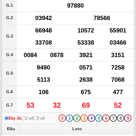
978
80
G.1
039
42
785
66
G.2
669
48
105
72
559
01
G.3
337
08
533
38
034
66
00
84
08
78
39
21
31
51
G.4
94
90
05
71
72
58
G.5
51
13
26
38
70
68
1
06
6
75
4
77
G.6
53
32
69
52
G.7
Đầy đủ
2 số
3 số
0
1
2
3
4
5
6
7
8
9
Đầu
Loto