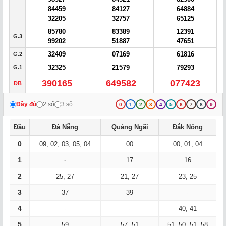
844
59
841
27
648
84
322
05
327
57
651
25
857
80
833
89
123
91
G.3
992
02
518
87
476
51
324
09
071
69
618
16
G.2
323
25
215
79
792
93
G.1
3901
65
6495
82
0774
23
ĐB
Đầy đủ
2 số
3 số
0
1
2
3
4
5
6
7
8
9
Đầu
Đà Nẵng
Quảng Ngãi
Đắk Nông
0
09
,
02
,
03
,
05
,
04
00
00
,
01
,
04
1
-
17
16
2
25
,
27
21
,
27
23
,
25
3
37
39
-
4
-
-
40
,
41
5
59
57
,
51
51
,
50
,
51
,
58