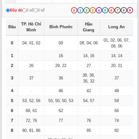
Đầy đủ
2 số
3 số
0
1
2
3
4
5
6
7
8
9
TP. Hồ Chí
Hậu
Đầu
Bình Phước
Long An
Minh
Giang
01
,
02
,
06
,
07
,
0
04
,
01
,
02
00
08
,
04
,
06
08
,
06
1
-
16
14
,
16
14
,
14
2
26
29
,
22
27
20
,
21
38
,
38
,
3
37
36
37
35
,
32
4
-
46
42
48
5
53
,
52
,
56
55
,
50
,
50
,
53
54
,
57
59
6
68
,
61
62
-
66
7
72
,
76
77
76
74
8
80
,
81
,
86
-
85
82