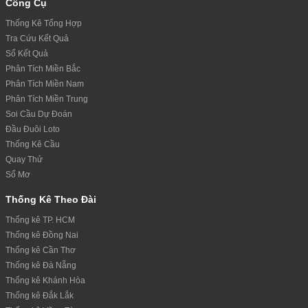
Công Cụ
Thống Kê Tổng Hợp
Tra Cứu Kết Quả
Sổ Kết Quả
Phân Tích Miền Bắc
Phân Tích Miền Nam
Phân Tích Miền Trung
Soi Cầu Dự Đoán
Đầu Đuôi Loto
Thống Kê Cầu
Quay Thử
Sổ Mơ
Thống Kê Theo Đài
Thống kê TP. HCM
Thống kê Đồng Nai
Thống kê Cần Thơ
Thống kê Đà Nẵng
Thống kê Khánh Hòa
Thống kê Đắk Lắk