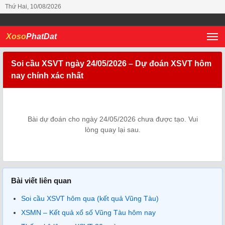
Thứ Hai, 10/08/2026
Xoso
PhatDat
Soi cầu
XSVT
ngày
24/05/2026
– Dự đoán
XSVT
hôm
nay chính xác nhất
Bài dự đoán cho ngày
24/05/2026
chưa được tạo. Vui
lòng quay lại sau.
Bài viết liên quan
Soi cầu
XSVT
hôm qua (kết quả
Vũng Tàu
)
XSMN
– Kết quả xổ số
Vũng Tàu
hôm nay