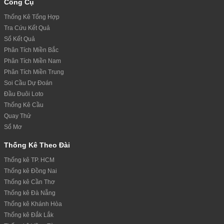
Công Cụ
Thống Kê Tổng Hợp
Tra Cứu Kết Quả
Sổ Kết Quả
Phân Tích Miền Bắc
Phân Tích Miền Nam
Phân Tích Miền Trung
Soi Cầu Dự Đoán
Đầu Đuôi Loto
Thống Kê Cầu
Quay Thử
Sổ Mơ
Thống Kê Theo Đài
Thống kê TP. HCM
Thống kê Đồng Nai
Thống kê Cần Thơ
Thống kê Đà Nẵng
Thống kê Khánh Hòa
Thống kê Đắk Lắk