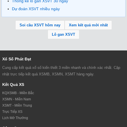
Thống kê lô gan
XSVT
30 ngày
Dự đoán
XSVT
nhiều ngày
Soi cầu
XSVT
hôm nay
Xem kết quả mới nhất
Lô gan
XSVT
Xổ Số Phát Đạt
Cung cấp kết quả xổ số kiến thiết 3 miền nhanh và chính xác nhất. Cập
nhật trực tiếp kết quả XSMB, XSMN, XSMT hàng ngày.
Kết Quả XS
KQXSMB - Miền Bắc
XSMN - Miền Nam
XSMT - Miền Trung
Trực Tiếp XS
Lịch Mở Thưởng