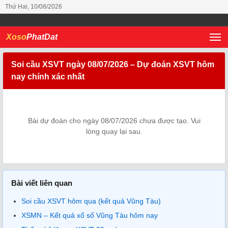
Thứ Hai, 10/08/2026
Xoso
PhatDat
Soi cầu
XSVT
ngày
08/07/2026
– Dự đoán
XSVT
hôm
nay chính xác nhất
Bài dự đoán cho ngày
08/07/2026
chưa được tạo. Vui
lòng quay lại sau.
Bài viết liên quan
Soi cầu
XSVT
hôm qua (kết quả
Vũng Tàu
)
XSMN
– Kết quả xổ số
Vũng Tàu
hôm nay