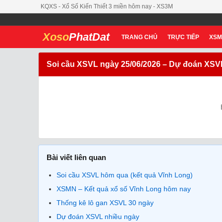
KQXS - Xổ Số Kiến Thiết 3 miền hôm nay - XS3M
Xoso
PhatDat
TRANG CHỦ
TRỰC TIẾP
XS
Soi cầu
XSVL
ngày
25/06/2026
– Dự đoán
XSV
Bài viết liên quan
Soi cầu
XSVL
hôm qua (kết quả
Vĩnh Long
)
XSMN
– Kết quả xổ số
Vĩnh Long
hôm nay
Thống kê lô gan
XSVL
30 ngày
Dự đoán
XSVL
nhiều ngày