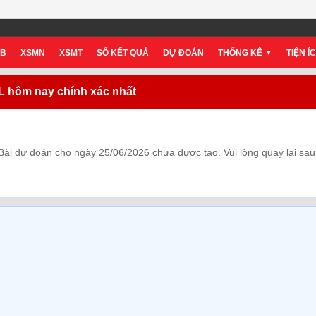
MB
XSMN
XSMT
SỔ KẾT QUẢ
DỰ ĐOÁN
THỐNG KÊ
TIỆN Í
▼
L
hôm nay chính xác nhất
Bài dự đoán cho ngày
25/06/2026
chưa được tạo. Vui lòng quay lại sau