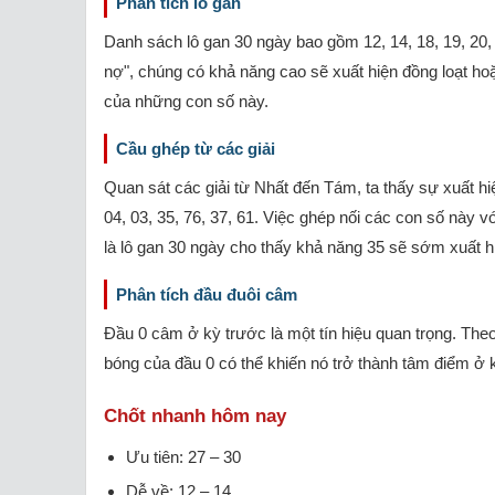
Phân tích lô gan
Danh sách lô gan 30 ngày bao gồm 12, 14, 18, 19, 20, 2
nợ", chúng có khả năng cao sẽ xuất hiện đồng loạt hoặ
của những con số này.
Cầu ghép từ các giải
Quan sát các giải từ Nhất đến Tám, ta thấy sự xuất hiện 
04, 03, 35, 76, 37, 61. Việc ghép nối các con số này v
là lô gan 30 ngày cho thấy khả năng 35 sẽ sớm xuất hiệ
Phân tích đầu đuôi câm
Đầu 0 câm ở kỳ trước là một tín hiệu quan trọng. The
bóng của đầu 0 có thể khiến nó trở thành tâm điểm ở
Chốt nhanh hôm nay
Ưu tiên: 27 – 30
Dễ về: 12 – 14