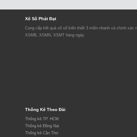
Xổ Số Phát Đạt
Cung cấp kết quả xổ số kiến thiết 3 miền nhanh và chính xác n
XSMB, XSMN, XSMT hàng ngày.
Thống Kê Theo Đài
Thống kê TP. HCM
Thống kê Đồng Nai
Thống kê Cần Thơ