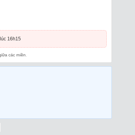
lúc
16h15
giữa các miền.