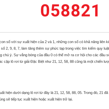
con số với sự xuất hiện của 2 và 1, những con số có khả năng liên kế
 số 2, 9, 8, 7, làm tăng thêm sự phức tạp trong việc tìm kiếm quy luật
 chú ý. Sự vắng bóng của đầu 0 có thể mở ra cơ hội cho các đầu số k
c cặp lô rơi từ giải Đặc Biệt như 21, 12, 58, 88 cũng là một chiến lư
ất hiện dưới dạng lô rơi từ đây là 21, 12, 58, 88, 05. Trong đó, 21 đ
g sẽ tiếp tục xuất hiện hoặc xuất hiện trở lại.