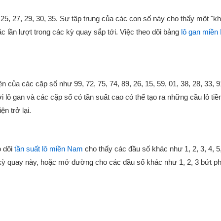
5, 27, 29, 30, 35. Sự tập trung của các con số này cho thấy một "kho
c lần lượt trong các kỳ quay sắp tới. Việc theo dõi bảng
lô gan miề
của các cặp số như 99, 72, 75, 74, 89, 26, 15, 59, 01, 38, 28, 33, 91, 
ới lô gan và các cặp số có tần suất cao có thể tạo ra những cầu lô tiề
n trở lại.
o dõi
tần suất lô miền Nam
cho thấy các đầu số khác như 1, 2, 3, 4, 5,
 kỳ quay này, hoặc mở đường cho các đầu số khác như 1, 2, 3 bứt ph