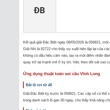
Kết quả giải Đặc Biệt ngày 08/05/2026 là 058821, một 
Giải Nhì là 82722 cho thấy sự xuất hiện lặp lại của các
không có dấu hiệu câm nào, tạo ra một điểm nhấn đáng
quay trở lại mạnh mẽ ở kỳ tới. Việc theo dõi sát sao cá
Ứng dụng thuật toán soi cầu Vĩnh Long
Bắt lô rơi từ đề
Giải Đặc Biệt kỳ trước là 058821. Các cặp số có thể xu
trong danh sách lô gan 30 ngày, cho thấy khả năng chún