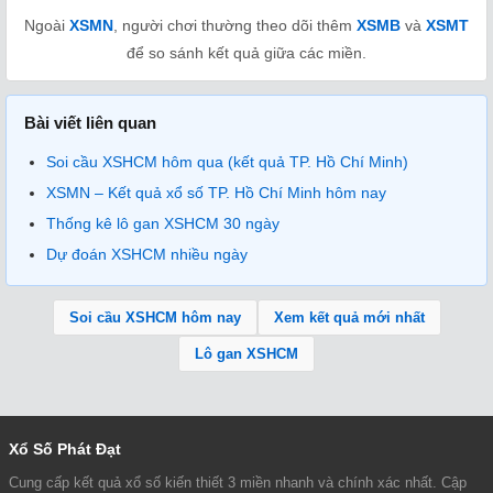
Ngoài
XSMN
, người chơi thường theo dõi thêm
XSMB
và
XSMT
để so sánh kết quả giữa các miền.
Bài viết liên quan
Soi cầu
XSHCM
hôm qua (kết quả
TP. Hồ Chí Minh
)
XSMN
– Kết quả xổ số
TP. Hồ Chí Minh
hôm nay
Thống kê lô gan
XSHCM
30 ngày
Dự đoán
XSHCM
nhiều ngày
Soi cầu
XSHCM
hôm nay
Xem kết quả mới nhất
Lô gan
XSHCM
Xổ Số Phát Đạt
Cung cấp kết quả xổ số kiến thiết 3 miền nhanh và chính xác nhất. Cập