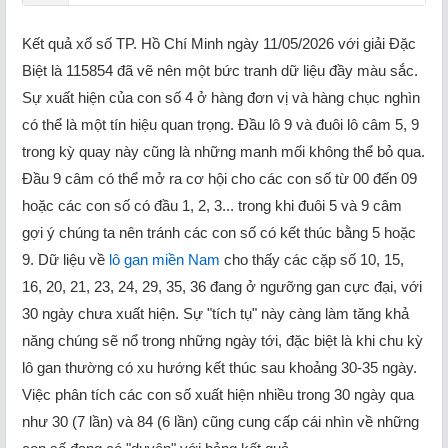
Kết quả xổ số TP. Hồ Chí Minh ngày 11/05/2026 với giải Đặc
Biệt là 115854 đã vẽ nên một bức tranh dữ liệu đầy màu sắc.
Sự xuất hiện của con số 4 ở hàng đơn vị và hàng chục nghìn
có thể là một tín hiệu quan trọng. Đầu lô 9 và đuôi lô câm 5, 9
trong kỳ quay này cũng là những manh mối không thể bỏ qua.
Đầu 9 câm có thể mở ra cơ hội cho các con số từ 00 đến 09
hoặc các con số có đầu 1, 2, 3... trong khi đuôi 5 và 9 câm
gợi ý chúng ta nên tránh các con số có kết thúc bằng 5 hoặc
9. Dữ liệu về
lô gan miền Nam
cho thấy các cặp số 10, 15,
16, 20, 21, 23, 24, 29, 35, 36 đang ở ngưỡng gan cực đại, với
30 ngày chưa xuất hiện. Sự "tích tụ" này càng làm tăng khả
năng chúng sẽ nổ trong những ngày tới, đặc biệt là khi chu kỳ
lô gan thường có xu hướng kết thúc sau khoảng 30-35 ngày.
Việc phân tích các con số xuất hiện nhiều trong 30 ngày qua
như 30 (7 lần) và 84 (6 lần) cũng cung cấp cái nhìn về những