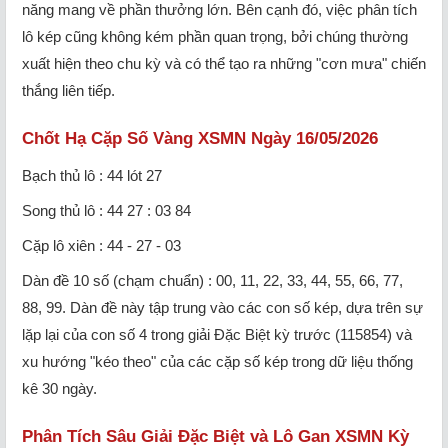
năng mang về phần thưởng lớn. Bên cạnh đó, việc phân tích
lô kép cũng không kém phần quan trọng, bởi chúng thường
xuất hiện theo chu kỳ và có thể tạo ra những "cơn mưa" chiến
thắng liên tiếp.
Chốt Hạ Cặp Số Vàng XSMN Ngày 16/05/2026
Bạch thủ lô : 44 lót 27
Song thủ lô : 44 27 : 03 84
Cặp lô xiên : 44 - 27 - 03
Dàn đề 10 số (chạm chuẩn) : 00, 11, 22, 33, 44, 55, 66, 77,
88, 99. Dàn đề này tập trung vào các con số kép, dựa trên sự
lặp lại của con số 4 trong giải Đặc Biệt kỳ trước (115854) và
xu hướng "kéo theo" của các cặp số kép trong dữ liệu thống
kê 30 ngày.
Phân Tích Sâu Giải Đặc Biệt và Lô Gan XSMN Kỳ