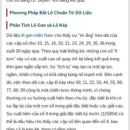
con số đang có "duyên" với bảng kết quả.
Phương Pháp Bắt Lô Chuẩn Từ Dữ Liệu
Phân Tích Lô Gan và Lô Kép
Dữ liệu
lô gan miền Nam
cho thấy sự "im ắng" kéo dài của
các cặp số như 10, 15, 16, 20, 21, 23, 24, 29, 35, 36 trong
suốt 30 ngày qua. Theo quy luật thống kê, những con số "lì
lợm" này có xác suất cao sẽ quay trở lại bảng kết quả trong
thời gian ngắn sắp tới. Sự "tích tụ" này tạo ra một áp lực
ngầm, khiến chúng có khả năng bùng nổ mạnh mẽ. Bên cạnh
đó, việc theo dõi các cặp lô kép như 00, 11, 22, 33, 44, 55, 66,
77, 88, 99 cũng là một chiến lược thông minh, vì chúng
thường có xu hướng xuất hiện theo chu kỳ, đặc biệt là khi có
sự lặp lại của một con số trong giải đặc biệt hoặc các giải cao.
Sự xuất hiện của số 4 trong giải đặc biệt kỳ trước (115854) có
thể là dấu hiệu cho thấy các cặp số liên quan đến số 4, bao
gồm cả lô kép 44, đang có tiềm năng.