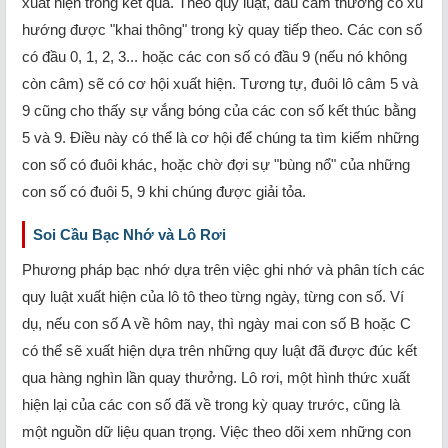
xuất hiện trong kết quả. Theo quy luật, đầu câm thường có xu
hướng được "khai thông" trong kỳ quay tiếp theo. Các con số
có đầu 0, 1, 2, 3... hoặc các con số có đầu 9 (nếu nó không
còn câm) sẽ có cơ hội xuất hiện. Tương tự, đuôi lô câm 5 và
9 cũng cho thấy sự vắng bóng của các con số kết thúc bằng
5 và 9. Điều này có thể là cơ hội để chúng ta tìm kiếm những
con số có đuôi khác, hoặc chờ đợi sự "bùng nổ" của những
con số có đuôi 5, 9 khi chúng được giải tỏa.
Soi Cầu Bạc Nhớ và Lô Rơi
Phương pháp bạc nhớ dựa trên việc ghi nhớ và phân tích các
quy luật xuất hiện của lô tô theo từng ngày, từng con số. Ví
dụ, nếu con số A về hôm nay, thì ngày mai con số B hoặc C
có thể sẽ xuất hiện dựa trên những quy luật đã được đúc kết
qua hàng nghìn lần quay thưởng. Lô rơi, một hình thức xuất
hiện lại của các con số đã về trong kỳ quay trước, cũng là
một nguồn dữ liệu quan trọng. Việc theo dõi xem những con