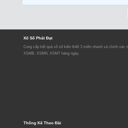
Xổ Số Phát Đạt
Cung cấp kết quả xổ số kiến thiết 3 miền nhanh và chính xác n
XSMB, XSMN, XSMT hàng ngày.
Thống Kê Theo Đài