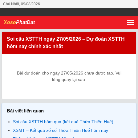
Chủ Nhật, 09/08/2026
Xoso
PhatDat
Soi cầu
XSTTH
ngày
27/05/2026
– Dự đoán
XSTTH
hôm nay chính xác nhất
Bài dự đoán cho ngày
27/05/2026
chưa được tạo. Vui
lòng quay lại sau.
Bài viết liên quan
Soi cầu
XSTTH
hôm qua (kết quả
Thừa Thiên Huế
)
XSMT
– Kết quả xổ số
Thừa Thiên Huế
hôm nay