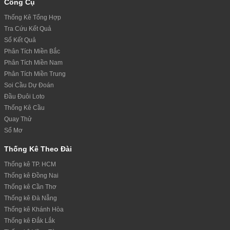
Công Cụ
Thống Kê Tổng Hợp
Tra Cứu Kết Quả
Sổ Kết Quả
Phân Tích Miền Bắc
Phân Tích Miền Nam
Phân Tích Miền Trung
Soi Cầu Dự Đoán
Đầu Đuôi Loto
Thống Kê Cầu
Quay Thử
Sổ Mơ
Thống Kê Theo Đài
Thống kê TP. HCM
Thống kê Đồng Nai
Thống kê Cần Thơ
Thống kê Đà Nẵng
Thống kê Khánh Hòa
Thống kê Đắk Lắk