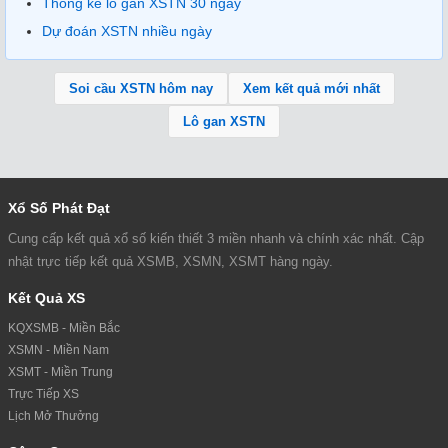
Thống kê lô gan
XSTN
30 ngày
Dự đoán
XSTN
nhiều ngày
Soi cầu
XSTN
hôm nay
Xem kết quả mới nhất
Lô gan
XSTN
Xổ Số Phát Đạt
Cung cấp kết quả xổ số kiến thiết 3 miền nhanh và chính xác nhất. Cập
nhật trực tiếp kết quả XSMB, XSMN, XSMT hàng ngày.
Kết Quả XS
KQXSMB - Miền Bắc
XSMN - Miền Nam
XSMT - Miền Trung
Trực Tiếp XS
Lịch Mở Thưởng