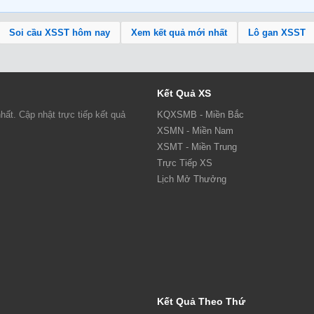
Soi cầu
XSST
hôm nay
Xem kết quả mới nhất
Lô gan
XSST
Kết Quả XS
hất. Cập nhật trực tiếp kết quả
KQXSMB - Miền Bắc
XSMN - Miền Nam
XSMT - Miền Trung
Trực Tiếp XS
Lịch Mở Thưởng
Kết Quả Theo Thứ