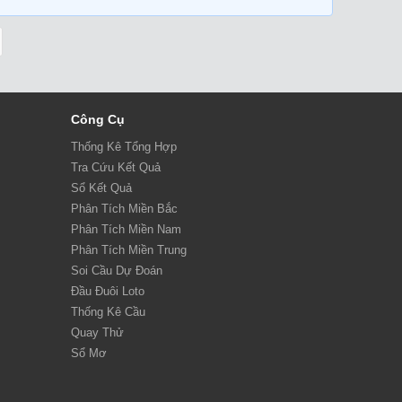
Công Cụ
Thống Kê Tổng Hợp
Tra Cứu Kết Quả
Sổ Kết Quả
Phân Tích Miền Bắc
Phân Tích Miền Nam
Phân Tích Miền Trung
Soi Cầu Dự Đoán
Đầu Đuôi Loto
Thống Kê Cầu
Quay Thử
Sổ Mơ