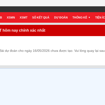
MB
XSMN
XSMT
SỔ KẾT QUẢ
DỰ ĐOÁN
THỐNG KÊ
TIỆN Í
▼
T
hôm nay chính xác nhất
Bài dự đoán cho ngày
16/05/2026
chưa được tạo. Vui lòng quay lại sau