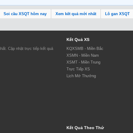
Soi cầu
XSQT
hôm nay
Xem kết quả mới nhất
Lô gan
XSQT
Kết Quả XS
hất. Cập nhật trực tiếp kết quả
KQXSMB - Miền Bắc
XSMN - Miền Nam
XSMT - Miền Trung
Trực Tiếp XS
Lịch Mở Thưởng
Kết Quả Theo Thứ