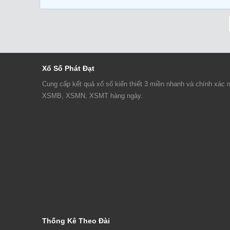
Xổ Số Phát Đạt
Cung cấp kết quả xổ số kiến thiết 3 miền nhanh và chính xác n
XSMB, XSMN, XSMT hàng ngày.
Thống Kê Theo Đài