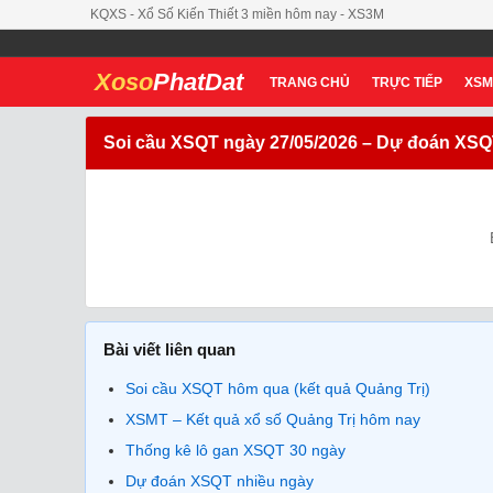
KQXS - Xổ Số Kiến Thiết 3 miền hôm nay - XS3M
Xoso
PhatDat
TRANG CHỦ
TRỰC TIẾP
XS
Soi cầu
XSQT
ngày
27/05/2026
– Dự đoán
XSQ
Bài viết liên quan
Soi cầu
XSQT
hôm qua (kết quả
Quảng Trị
)
XSMT
– Kết quả xổ số
Quảng Trị
hôm nay
Thống kê lô gan
XSQT
30 ngày
Dự đoán
XSQT
nhiều ngày