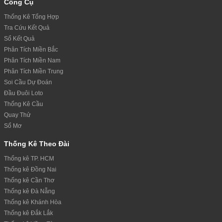
Công Cụ
Thống Kê Tổng Hợp
Tra Cứu Kết Quả
Sổ Kết Quả
Phân Tích Miền Bắc
Phân Tích Miền Nam
Phân Tích Miền Trung
Soi Cầu Dự Đoán
Đầu Đuôi Loto
Thống Kê Cầu
Quay Thử
Sổ Mơ
Thống Kê Theo Đài
Thống kê TP. HCM
Thống kê Đồng Nai
Thống kê Cần Thơ
Thống kê Đà Nẵng
Thống kê Khánh Hòa
Thống kê Đắk Lắk