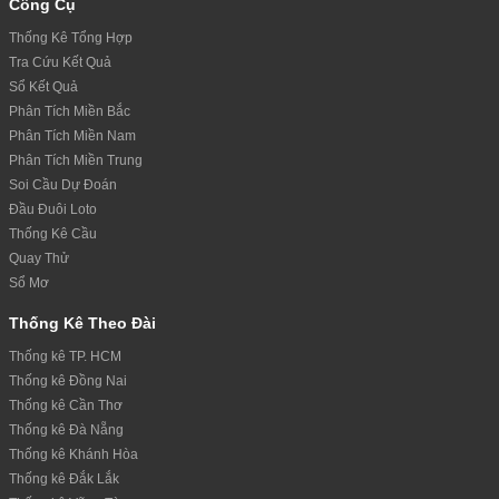
Công Cụ
Thống Kê Tổng Hợp
Tra Cứu Kết Quả
Sổ Kết Quả
Phân Tích Miền Bắc
Phân Tích Miền Nam
Phân Tích Miền Trung
Soi Cầu Dự Đoán
Đầu Đuôi Loto
Thống Kê Cầu
Quay Thử
Sổ Mơ
Thống Kê Theo Đài
Thống kê TP. HCM
Thống kê Đồng Nai
Thống kê Cần Thơ
Thống kê Đà Nẵng
Thống kê Khánh Hòa
Thống kê Đắk Lắk