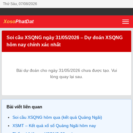
Thứ Sáu, 07/08/2026
Xoso
PhatDat
Soi cầu
XSQNG
ngày
31/05/2026
– Dự đoán
XSQNG
hôm nay chính xác nhất
Bài dự đoán cho ngày
31/05/2026
chưa được tạo. Vui
lòng quay lại sau.
Bài viết liên quan
Soi cầu
XSQNG
hôm qua (kết quả
Quảng Ngãi
)
XSMT
– Kết quả xổ số
Quảng Ngãi
hôm nay