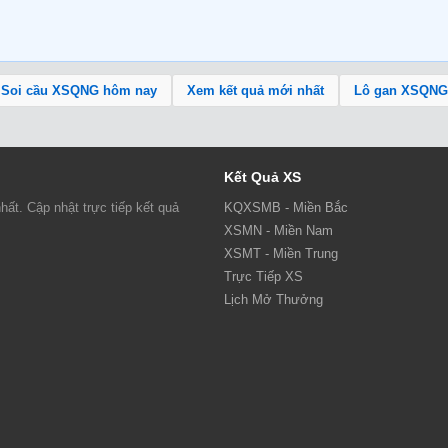
Soi cầu
XSQNG
hôm nay
Xem kết quả mới nhất
Lô gan
XSQNG
Kết Quả XS
hất. Cập nhật trực tiếp kết quả
KQXSMB - Miền Bắc
XSMN - Miền Nam
XSMT - Miền Trung
Trực Tiếp XS
Lịch Mở Thưởng