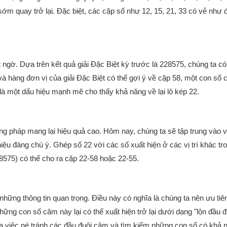
ớm quay trở lại. Đặc biệt, các cặp số như 12, 15, 21, 33 có vẻ như đ
ờ. Dựa trên kết quả giải Đặc Biệt kỳ trước là 228575, chúng ta có t
à hàng đơn vị của giải Đặc Biệt có thể gợi ý về cặp 58, một con số có
 là một dấu hiệu mạnh mẽ cho thấy khả năng về lại lô kép 22.
g pháp mang lại hiệu quả cao. Hôm nay, chúng ta sẽ tập trung vào vi
 hiệu đáng chú ý. Ghép số 22 với các số xuất hiện ở các vị trí khác t
28575) có thể cho ra cặp 22-58 hoặc 22-55.
những thông tin quan trọng. Điều này có nghĩa là chúng ta nên ưu ti
hững con số câm này lại có thể xuất hiện trở lại dưới dạng "lộn đầu 
a việc né tránh các đầu đuôi câm và tìm kiếm những con số có khả 