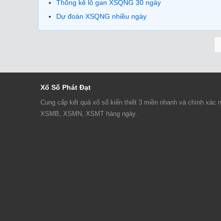
Thống kê lô gan
XSQNG
30 ngày
Dự đoán
XSQNG
nhiều ngày
Xổ Số Phát Đạt
Cung cấp kết quả xổ số kiến thiết 3 miền nhanh và chính xác n
XSMB, XSMN, XSMT hàng ngày.