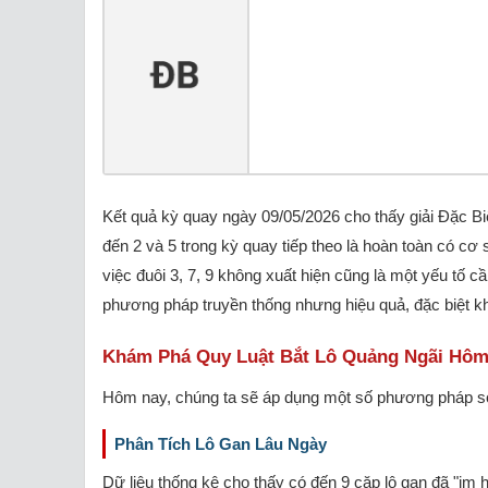
Kết quả kỳ quay ngày 09/05/2026 cho thấy giải Đặc Biệ
đến 2 và 5 trong kỳ quay tiếp theo là hoàn toàn có cơ
việc đuôi 3, 7, 9 không xuất hiện cũng là một yếu tố cầ
phương pháp truyền thống nhưng hiệu quả, đặc biệt kh
Khám Phá Quy Luật Bắt Lô Quảng Ngãi Hôm
Hôm nay, chúng ta sẽ áp dụng một số phương pháp soi
Phân Tích Lô Gan Lâu Ngày
Dữ liệu thống kê cho thấy có đến 9 cặp lô gan đã "im h