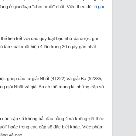
ang ở giai đoạn "chín muồi" nhất. Việc theo dõi
lô gan
hể liên kết với các quy luật bạc nhớ đã được ghi
 tần suất xuất hiện 4 lần trong 30 ngày gần nhất.
ệc ghép cầu từ giải Nhất (41222) và giải Ba (92285,
rong giải Nhất và giải Ba có thể mang lại những cặp số
ên các cặp số không bắt đầu bằng 4 và không kết thúc
đuôi" hoặc trong các cặp số đặc biệt khác. Việc phân
năng về cao.