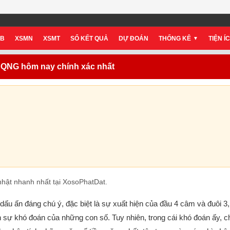
MB
XSMN
XSMT
SỔ KẾT QUẢ
DỰ ĐOÁN
THỐNG KÊ
TIỆN Í
▼
SQNG
hôm nay chính xác nhất
nhật nhanh nhất tại XosoPhatDat.
dấu ấn đáng chú ý, đặc biệt là sự xuất hiện của đầu 4 câm và đuôi 3, 
h sự khó đoán của những con số. Tuy nhiên, trong cái khó đoán ấy, c