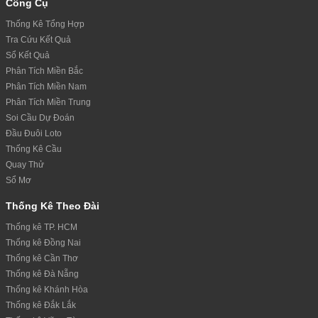
Công Cụ
Thống Kê Tổng Hợp
Tra Cứu Kết Quả
Sổ Kết Quả
Phân Tích Miền Bắc
Phân Tích Miền Nam
Phân Tích Miền Trung
Soi Cầu Dự Đoán
Đầu Đuôi Loto
Thống Kê Cầu
Quay Thử
Sổ Mơ
Thống Kê Theo Đài
Thống kê TP. HCM
Thống kê Đồng Nai
Thống kê Cần Thơ
Thống kê Đà Nẵng
Thống kê Khánh Hòa
Thống kê Đắk Lắk