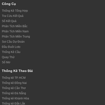
Công Cụ
Thống Kê Tổng Hợp
Tra Cứu Kết Quả
Sổ Kết Quả
Phân Tích Miền Bắc
Phân Tích Miền Nam
Phân Tích Miền Trung
Soi Cầu Dự Đoán
Đầu Đuôi Loto
Thống Kê Cầu
Quay Thử
Sổ Mơ
Thống Kê Theo Đài
Thống kê TP. HCM
Thống kê Đồng Nai
Thống kê Cần Thơ
Thống kê Đà Nẵng
Thống kê Khánh Hòa
Thống kê Đắk Lắk