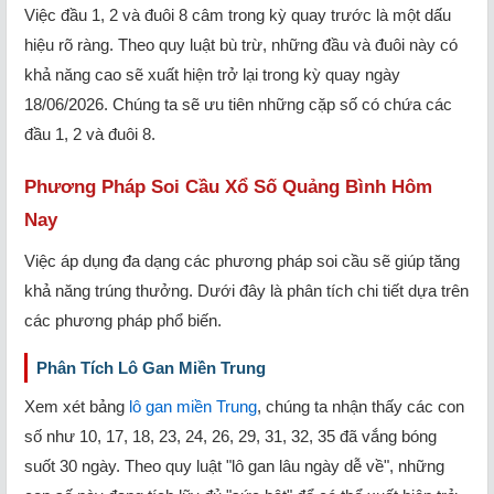
Việc đầu 1, 2 và đuôi 8 câm trong kỳ quay trước là một dấu
hiệu rõ ràng. Theo quy luật bù trừ, những đầu và đuôi này có
khả năng cao sẽ xuất hiện trở lại trong kỳ quay ngày
18/06/2026. Chúng ta sẽ ưu tiên những cặp số có chứa các
đầu 1, 2 và đuôi 8.
Phương Pháp Soi Cầu Xổ Số Quảng Bình Hôm
Nay
Việc áp dụng đa dạng các phương pháp soi cầu sẽ giúp tăng
khả năng trúng thưởng. Dưới đây là phân tích chi tiết dựa trên
các phương pháp phổ biến.
Phân Tích Lô Gan Miền Trung
Xem xét bảng
lô gan miền Trung
, chúng ta nhận thấy các con
số như 10, 17, 18, 23, 24, 26, 29, 31, 32, 35 đã vắng bóng
suốt 30 ngày. Theo quy luật "lô gan lâu ngày dễ về", những