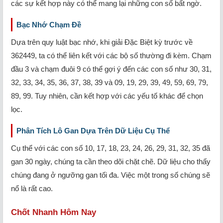
các sự kết hợp này có thể mang lại những con số bất ngờ.
Bạc Nhớ Chạm Đề
Dựa trên quy luật bạc nhớ, khi giải Đặc Biệt kỳ trước về
362449, ta có thể liên kết với các bộ số thường đi kèm. Chạm
đầu 3 và chạm đuôi 9 có thể gợi ý đến các con số như 30, 31,
32, 33, 34, 35, 36, 37, 38, 39 và 09, 19, 29, 39, 49, 59, 69, 79,
89, 99. Tuy nhiên, cần kết hợp với các yếu tố khác để chọn
lọc.
Phân Tích Lô Gan Dựa Trên Dữ Liệu Cụ Thể
Cụ thể với các con số 10, 17, 18, 23, 24, 26, 29, 31, 32, 35 đã
gan 30 ngày, chúng ta cần theo dõi chặt chẽ. Dữ liệu cho thấy
chúng đang ở ngưỡng gan tối đa. Việc một trong số chúng sẽ
nổ là rất cao.
Chốt Nhanh Hôm Nay