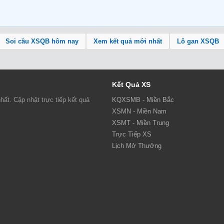
Soi cầu
XSQB
hôm nay
Xem kết quả mới nhất
Lô gan
XSQB
Kết Quả XS
hất. Cập nhật trực tiếp kết quả
KQXSMB - Miền Bắc
XSMN - Miền Nam
XSMT - Miền Trung
Trực Tiếp XS
Lịch Mở Thưởng