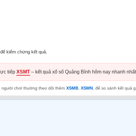
i để kiểm chứng kết quả.
rực tiếp
XSMT
– kết quả xổ số
Quảng Bình
hôm nay nhanh nhất
, người chơi thường theo dõi thêm
XSMB
,
XSMN
,
để so sánh kết quả g