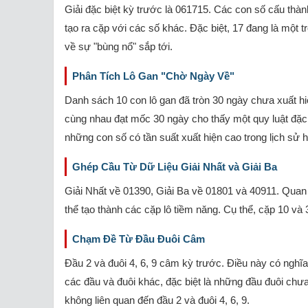
Giải đặc biệt kỳ trước là 061715. Các con số cấu thành
tạo ra cặp với các số khác. Đặc biệt, 17 đang là một t
về sự "bùng nổ" sắp tới.
Phân Tích Lô Gan "Chờ Ngày Về"
Danh sách 10 con lô gan đã tròn 30 ngày chưa xuất hi
cùng nhau đạt mốc 30 ngày cho thấy một quy luật đặc 
những con số có tần suất xuất hiện cao trong lịch sử 
Ghép Cầu Từ Dữ Liệu Giải Nhất và Giải Ba
Giải Nhất về 01390, Giải Ba về 01801 và 40911. Quan sá
thể tạo thành các cặp lô tiềm năng. Cụ thể, cặp 10 và 3
Chạm Đề Từ Đầu Đuôi Câm
Đầu 2 và đuôi 4, 6, 9 câm kỳ trước. Điều này có nghĩa 
các đầu và đuôi khác, đặc biệt là những đầu đuôi chưa
không liên quan đến đầu 2 và đuôi 4, 6, 9.