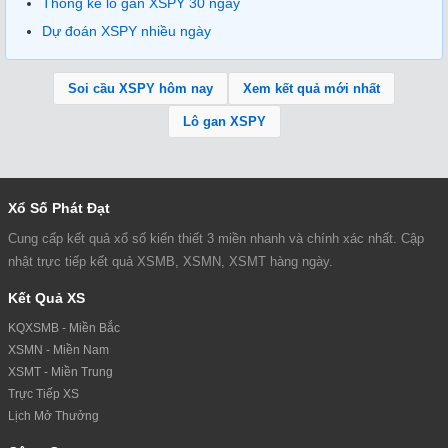
Thống kê lô gan
XSPY
30 ngày
Dự đoán
XSPY
nhiều ngày
Soi cầu
XSPY
hôm nay
Xem kết quả mới nhất
Lô gan
XSPY
Xổ Số Phát Đạt
Cung cấp kết quả xổ số kiến thiết 3 miền nhanh và chính xác nhất. Cập
nhật trực tiếp kết quả XSMB, XSMN, XSMT hàng ngày.
Kết Quả XS
KQXSMB - Miền Bắc
XSMN - Miền Nam
XSMT - Miền Trung
Trực Tiếp XS
Lịch Mở Thưởng