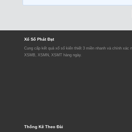
Xổ Số Phát Đạt
Cung cấp kết quả xổ số kiến thiết 3 miền nhanh và chính xác n
XSMB, XSMN, XSMT hàng ngày.
Thống Kê Theo Đài