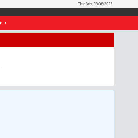
Thứ Bảy, 08/08/2026
CH
▼
.