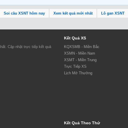
Soi cầu
XSNT
hôm nay
Xem kết quả mới nhất
Lô gan
XSNT
Kết Quả XS
hất. Cập nhật trực tiếp kết quả
KQXSMB - Miền Bắc
XSMN - Miền Nam
XSMT - Miền Trung
Trực Tiếp XS
Lịch Mở Thưởng
Kết Quả Theo Thứ