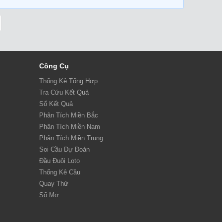
Công Cụ
Thống Kê Tổng Hợp
Tra Cứu Kết Quả
Sổ Kết Quả
Phân Tích Miền Bắc
Phân Tích Miền Nam
Phân Tích Miền Trung
Soi Cầu Dự Đoán
Đầu Đuôi Loto
Thống Kê Cầu
Quay Thử
Sổ Mơ