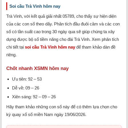
Soi cầu Trà Vinh hôm nay
Trà Vinh, với kết quả giải nhất 05789, cho thấy sự hiện diện
của các con số theo dãy. Phân tích đầu đuôi câm và các con
số có tần suất cao trong 30 ngày qua sẽ giúp chúng ta xây
dựng được bộ số tiềm năng cho đài Trà Vinh. Xem phân tích
chi tiết tại
soi cầu Trà Vinh hôm nay
để tham khảo dàn đề
riêng.
Chốt nhanh XSMN hôm nay
Ưu tiên: 92 – 53
Dễ về: 09 – 26
Xiên sáng: 92 – 09 – 26
Hãy tham khảo những con số này để có thêm lựa chọn cho
kỳ quay xổ số miền Nam ngày 19/06/2026.