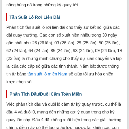
năng bùng nổ trong những kỳ quay tới.
Tần Suất Lô Rơi Liên Đài
Phân tích tần suất lô rơi liên đài cho thấy sự kết nối giữa các
đài quay thưởng. Các con số xuất hiện nhiều trong 30 ngày
gần nhất như 26 (26 lần), 03 (26 lần), 29 (25 lần), 50 (25 lần),
62 (24 lần), 64 (24 lần), 85 (24 lần), 93 (24 lần), 09 (24 lần), 19
(23 lần) là những minh chứng cho thấy sự luân chuyển và lặp
lại của các cặp số giữa các tỉnh thành. Nắm bắt được thông
tin từ bảng
tần suất lô miền Nam
sẽ giúp tối ưu hóa chiến
lược chọn số.
Phân Tích Đầu/Đuôi Câm Toàn Miền
Việc phân tích đầu và đuôi lô câm từ kỳ quay trước, cụ thể là
đầu 4 và đuôi 0, mang đến những gợi ý quan trọng cho kỳ
quay lần này. Đầu 4 đã không xuất hiện trong các giải thưởng
chính, điều này có thể tạo ra áp lực ngược lại khiến các con