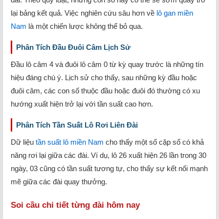
lại bảng kết quả. Việc nghiên cứu sâu hơn về
lô gan miền
Nam
là một chiến lược không thể bỏ qua.
Phân Tích Đầu Đuôi Câm Lịch Sử
Đầu lô câm 4 và đuôi lô câm 0 từ kỳ quay trước là những tín
hiệu đáng chú ý. Lịch sử cho thấy, sau những kỳ đầu hoặc
đuôi câm, các con số thuộc đầu hoặc đuôi đó thường có xu
hướng xuất hiện trở lại với tần suất cao hơn.
Phân Tích Tần Suất Lô Rơi Liên Đài
Dữ liệu
tần suất lô miền Nam
cho thấy một số cặp số có khả
năng rơi lại giữa các đài. Ví dụ, lô 26 xuất hiện 26 lần trong 30
ngày, 03 cũng có tần suất tương tự, cho thấy sự kết nối mạnh
mẽ giữa các đài quay thưởng.
Soi cầu chi tiết từng đài hôm nay