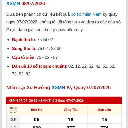
XSMN
08/07/2026
Dựa trên phân tích dữ liệu kết quả
xổ số miền Nam
kỳ quay
ngày 07/07/2026, chúng tôi đã tổng hợp và đưa ra các cặp số
được đánh giá cao cho kỳ quay hôm nay.
Bạch thủ lô
: 75 lót 02
Song thủ lô
: 75 02 : 87 96
Cặp lô xiên
: 75 - 02 - 87
Dàn đề 10 số (chạm chuẩn)
: 02, 12, 22, 32, 42, 52, 62,
72, 82, 92
Nhìn Lại Xu Hướng
XSMN
Kỳ Quay 07/07/2026