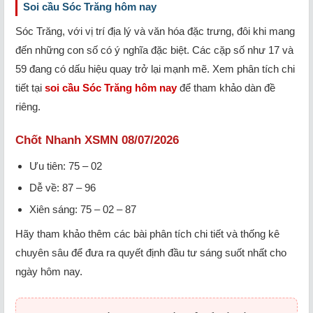
Soi cầu Sóc Trăng hôm nay
Sóc Trăng, với vị trí địa lý và văn hóa đặc trưng, đôi khi mang
đến những con số có ý nghĩa đặc biệt. Các cặp số như 17 và
59 đang có dấu hiệu quay trở lại mạnh mẽ. Xem phân tích chi
tiết tại
soi cầu Sóc Trăng hôm nay
để tham khảo dàn đề
riêng.
Chốt Nhanh XSMN 08/07/2026
Ưu tiên: 75 – 02
Dễ về: 87 – 96
Xiên sáng: 75 – 02 – 87
Hãy tham khảo thêm các bài phân tích chi tiết và thống kê
chuyên sâu để đưa ra quyết định đầu tư sáng suốt nhất cho
ngày hôm nay.