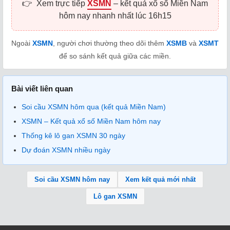
👉
Xem trực tiếp
XSMN
– kết quả xổ số
Miền Nam
hôm nay nhanh nhất lúc
16h15
Ngoài
XSMN
, người chơi thường theo dõi thêm
XSMB
và
XSMT
để so sánh kết quả giữa các miền.
Bài viết liên quan
Soi cầu
XSMN
hôm qua (kết quả
Miền Nam
)
XSMN
– Kết quả xổ số
Miền Nam
hôm nay
Thống kê lô gan
XSMN
30 ngày
Dự đoán
XSMN
nhiều ngày
Soi cầu
XSMN
hôm nay
Xem kết quả mới nhất
Lô gan
XSMN