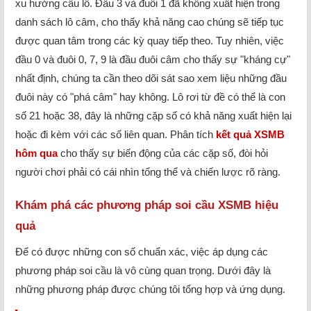
xu hướng cầu lô. Đầu 3 và đuôi 1 đã không xuất hiện trong
danh sách lô câm, cho thấy khả năng cao chúng sẽ tiếp tục
được quan tâm trong các kỳ quay tiếp theo. Tuy nhiên, việc
đầu 0 và đuôi 0, 7, 9 là đầu đuôi câm cho thấy sự "kháng cự"
nhất định, chúng ta cần theo dõi sát sao xem liệu những đầu
đuôi này có "phá câm" hay không. Lô rơi từ đề có thể là con
số 21 hoặc 38, đây là những cặp số có khả năng xuất hiện lại
hoặc đi kèm với các số liên quan. Phân tích
kết quả XSMB
hôm qua
cho thấy sự biến động của các cặp số, đòi hỏi
người chơi phải có cái nhìn tổng thể và chiến lược rõ ràng.
Khám phá các phương pháp soi cầu XSMB hiệu
quả
Để có được những con số chuẩn xác, việc áp dụng các
phương pháp soi cầu là vô cùng quan trọng. Dưới đây là
những phương pháp được chúng tôi tổng hợp và ứng dụng.