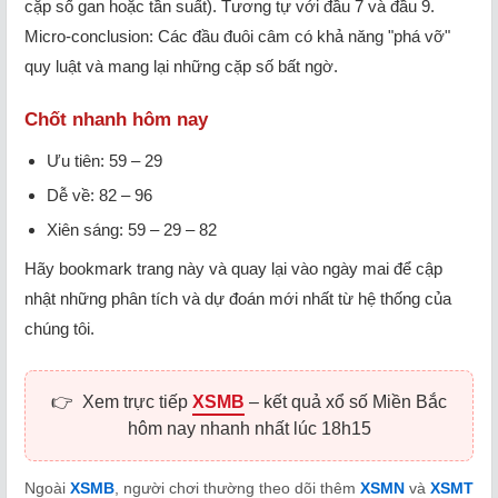
cặp số gan hoặc tần suất). Tương tự với đầu 7 và đầu 9.
Micro-conclusion: Các đầu đuôi câm có khả năng "phá vỡ"
quy luật và mang lại những cặp số bất ngờ.
Chốt nhanh hôm nay
Ưu tiên: 59 – 29
Dễ về: 82 – 96
Xiên sáng: 59 – 29 – 82
Hãy bookmark trang này và quay lại vào ngày mai để cập
nhật những phân tích và dự đoán mới nhất từ hệ thống của
chúng tôi.
👉
Xem trực tiếp
XSMB
– kết quả xổ số
Miền Bắc
hôm nay nhanh nhất lúc
18h15
Ngoài
XSMB
, người chơi thường theo dõi thêm
XSMN
và
XSMT