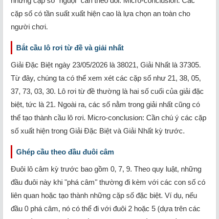
những cặp số "nguội" cần theo dõi. Micro-conclusion: Các
cặp số có tần suất xuất hiện cao là lựa chọn an toàn cho
người chơi.
Bắt cầu lô rơi từ đề và giải nhất
Giải Đặc Biệt ngày 23/05/2026 là 38021, Giải Nhất là 37305.
Từ đây, chúng ta có thể xem xét các cặp số như 21, 38, 05,
37, 73, 03, 30. Lô rơi từ đề thường là hai số cuối của giải đặc
biệt, tức là 21. Ngoài ra, các số nằm trong giải nhất cũng có
thể tạo thành cầu lô rơi. Micro-conclusion: Cần chú ý các cặp
số xuất hiện trong Giải Đặc Biệt và Giải Nhất kỳ trước.
Ghép cầu theo đầu đuôi câm
Đuôi lô câm kỳ trước bao gồm 0, 7, 9. Theo quy luật, những
đầu đuôi này khi "phá câm" thường đi kèm với các con số có
liên quan hoặc tạo thành những cặp số đặc biệt. Ví dụ, nếu
đầu 0 phá câm, nó có thể đi với đuôi 2 hoặc 5 (dựa trên các