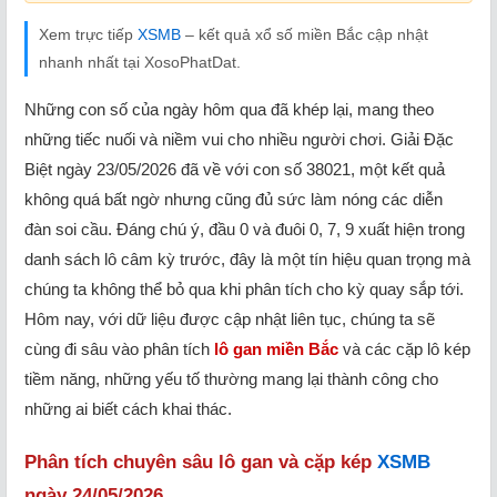
Xem trực tiếp
XSMB
– kết quả xổ số miền Bắc cập nhật
nhanh nhất tại XosoPhatDat.
Những con số của ngày hôm qua đã khép lại, mang theo
những tiếc nuối và niềm vui cho nhiều người chơi. Giải Đặc
Biệt ngày 23/05/2026 đã về với con số 38021, một kết quả
không quá bất ngờ nhưng cũng đủ sức làm nóng các diễn
đàn soi cầu. Đáng chú ý, đầu 0 và đuôi 0, 7, 9 xuất hiện trong
danh sách lô câm kỳ trước, đây là một tín hiệu quan trọng mà
chúng ta không thể bỏ qua khi phân tích cho kỳ quay sắp tới.
Hôm nay, với dữ liệu được cập nhật liên tục, chúng ta sẽ
cùng đi sâu vào phân tích
lô gan miền Bắc
và các cặp lô kép
tiềm năng, những yếu tố thường mang lại thành công cho
những ai biết cách khai thác.
Phân tích chuyên sâu lô gan và cặp kép
XSMB
ngày 24/05/2026