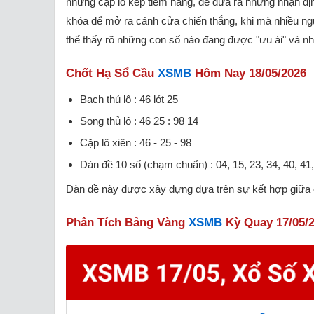
những cặp lô kép tiềm năng, để đưa ra những nhận đị
khóa để mở ra cánh cửa chiến thắng, khi mà nhiều ngư
thể thấy rõ những con số nào đang được "ưu ái" và n
Chốt Hạ Sổ Cầu
XSMB
Hôm Nay 18/05/2026
Bạch thủ lô : 46 lót 25
Song thủ lô : 46 25 : 98 14
Cặp lô xiên : 46 - 25 - 98
Dàn đề 10 số (chạm chuẩn) : 04, 15, 23, 34, 40, 41,
Dàn đề này được xây dựng dựa trên sự kết hợp giữa cá
Phân Tích Bảng Vàng
XSMB
Kỳ Quay 17/05/