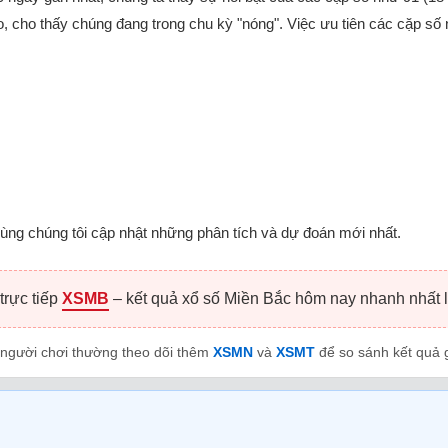
, cho thấy chúng đang trong chu kỳ "nóng". Việc ưu tiên các cặp số 
ùng chúng tôi cập nhật những phân tích và dự đoán mới nhất.
trực tiếp
XSMB
– kết quả xổ số
Miền Bắc
hôm nay nhanh nhất 
 người chơi thường theo dõi thêm
XSMN
và
XSMT
để so sánh kết quả 