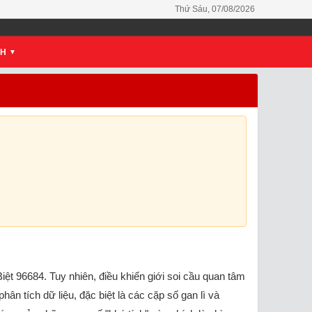
Thứ Sáu, 07/08/2026
CH
▼
Biệt 96684. Tuy nhiên, điều khiến giới soi cầu quan tâm
n tích dữ liệu, đặc biệt là các cặp số gan lì và