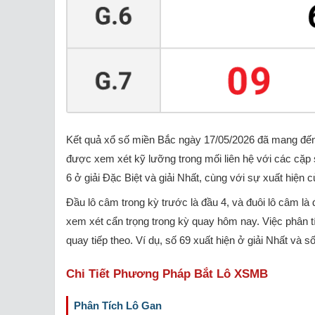
Kết quả xổ số miền Bắc ngày 17/05/2026 đã mang đến n
được xem xét kỹ lưỡng trong mối liên hệ với các cặp s
6 ở giải Đặc Biệt và giải Nhất, cùng với sự xuất hiện 
Đầu lô câm trong kỳ trước là đầu 4, và đuôi lô câm là 
xem xét cẩn trọng trong kỳ quay hôm nay. Việc phân tí
quay tiếp theo. Ví dụ, số 69 xuất hiện ở giải Nhất và s
Chi Tiết Phương Pháp Bắt Lô XSMB
Phân Tích Lô Gan