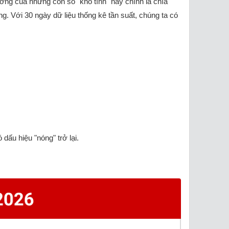
ng của những con số "khó tính" này chính là chìa
. Với 30 ngày dữ liệu thống kê tần suất, chúng ta có
ấu hiệu "nóng" trở lại.