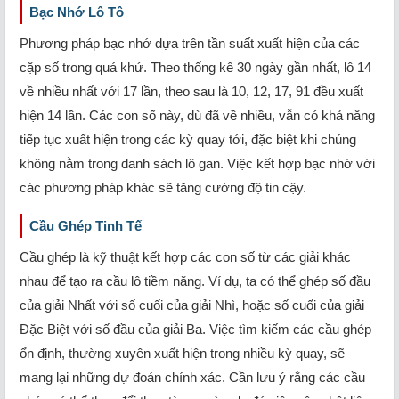
Bạc Nhớ Lô Tô
Phương pháp bạc nhớ dựa trên tần suất xuất hiện của các
cặp số trong quá khứ. Theo thống kê 30 ngày gần nhất, lô 14
về nhiều nhất với 17 lần, theo sau là 10, 12, 17, 91 đều xuất
hiện 14 lần. Các con số này, dù đã về nhiều, vẫn có khả năng
tiếp tục xuất hiện trong các kỳ quay tới, đặc biệt khi chúng
không nằm trong danh sách lô gan. Việc kết hợp bạc nhớ với
các phương pháp khác sẽ tăng cường độ tin cậy.
Cầu Ghép Tinh Tế
Cầu ghép là kỹ thuật kết hợp các con số từ các giải khác
nhau để tạo ra cầu lô tiềm năng. Ví dụ, ta có thể ghép số đầu
của giải Nhất với số cuối của giải Nhì, hoặc số cuối của giải
Đặc Biệt với số đầu của giải Ba. Việc tìm kiếm các cầu ghép
ổn định, thường xuyên xuất hiện trong nhiều kỳ quay, sẽ
mang lại những dự đoán chính xác. Cần lưu ý rằng các cầu