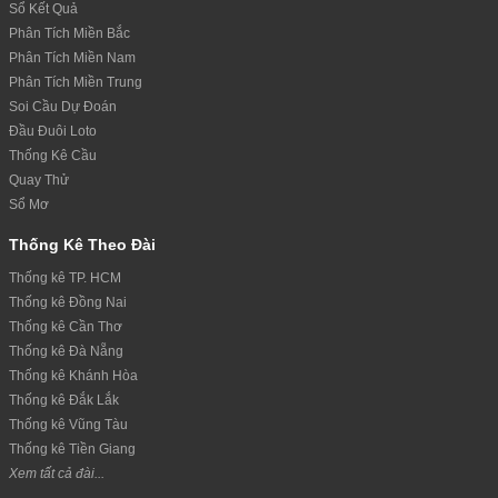
Sổ Kết Quả
Phân Tích Miền Bắc
Phân Tích Miền Nam
Phân Tích Miền Trung
Soi Cầu Dự Đoán
Đầu Đuôi Loto
Thống Kê Cầu
Quay Thử
Sổ Mơ
Thống Kê Theo Đài
Thống kê TP. HCM
Thống kê Đồng Nai
Thống kê Cần Thơ
Thống kê Đà Nẵng
Thống kê Khánh Hòa
Thống kê Đắk Lắk
Thống kê Vũng Tàu
Thống kê Tiền Giang
Xem tất cả đài...