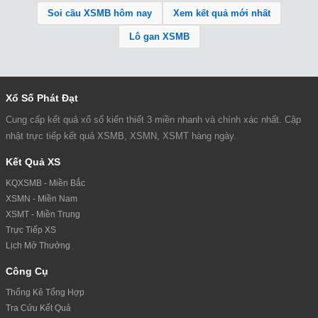
Soi cầu
XSMB
hôm nay
Xem kết quả mới nhất
Lô gan
XSMB
Xổ Số Phát Đạt
Cung cấp kết quả xổ số kiến thiết 3 miền nhanh và chính xác nhất. Cập
nhật trực tiếp kết quả XSMB, XSMN, XSMT hàng ngày.
Kết Quả XS
KQXSMB - Miền Bắc
XSMN - Miền Nam
XSMT - Miền Trung
Trực Tiếp XS
Lịch Mở Thưởng
Công Cụ
Thống Kê Tổng Hợp
Tra Cứu Kết Quả