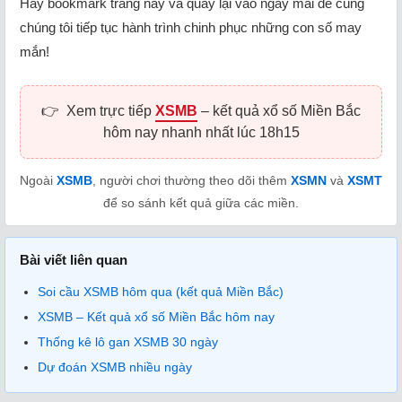
Hãy bookmark trang này và quay lại vào ngày mai để cùng
chúng tôi tiếp tục hành trình chinh phục những con số may
mắn!
👉
Xem trực tiếp
XSMB
– kết quả xổ số
Miền Bắc
hôm nay nhanh nhất lúc
18h15
Ngoài
XSMB
, người chơi thường theo dõi thêm
XSMN
và
XSMT
để so sánh kết quả giữa các miền.
Bài viết liên quan
Soi cầu
XSMB
hôm qua (kết quả
Miền Bắc
)
XSMB
– Kết quả xổ số
Miền Bắc
hôm nay
Thống kê lô gan
XSMB
30 ngày
Dự đoán
XSMB
nhiều ngày