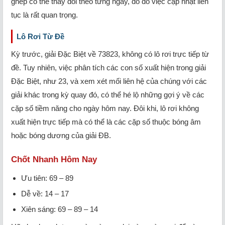
ghép có thể thay đổi theo từng ngày, do đó việc cập nhật liên
tục là rất quan trọng.
Lô Rơi Từ Đề
Kỳ trước, giải Đặc Biệt về 73823, không có lô rơi trực tiếp từ
đề. Tuy nhiên, việc phân tích các con số xuất hiện trong giải
Đặc Biệt, như 23, và xem xét mối liên hệ của chúng với các
giải khác trong kỳ quay đó, có thể hé lộ những gợi ý về các
cặp số tiềm năng cho ngày hôm nay. Đôi khi, lô rơi không
xuất hiện trực tiếp mà có thể là các cặp số thuộc bóng âm
hoặc bóng dương của giải ĐB.
Chốt Nhanh Hôm Nay
Ưu tiên: 69 – 89
Dễ về: 14 – 17
Xiên sáng: 69 – 89 – 14