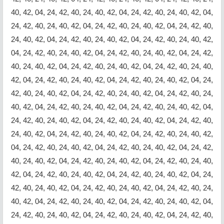
40, 42, 04, 24, 42, 40, 24, 40, 42, 04, 24, 42, 40, 24, 40, 42, 04,
24, 42, 40, 24, 40, 42, 04, 24, 42, 40, 24, 40, 42, 04, 24, 42, 40,
24, 40, 42, 04, 24, 42, 40, 24, 40, 42, 04, 24, 42, 40, 24, 40, 42,
04, 24, 42, 40, 24, 40, 42, 04, 24, 42, 40, 24, 40, 42, 04, 24, 42,
40, 24, 40, 42, 04, 24, 42, 40, 24, 40, 42, 04, 24, 42, 40, 24, 40,
42, 04, 24, 42, 40, 24, 40, 42, 04, 24, 42, 40, 24, 40, 42, 04, 24,
42, 40, 24, 40, 42, 04, 24, 42, 40, 24, 40, 42, 04, 24, 42, 40, 24,
40, 42, 04, 24, 42, 40, 24, 40, 42, 04, 24, 42, 40, 24, 40, 42, 04,
24, 42, 40, 24, 40, 42, 04, 24, 42, 40, 24, 40, 42, 04, 24, 42, 40,
24, 40, 42, 04, 24, 42, 40, 24, 40, 42, 04, 24, 42, 40, 24, 40, 42,
04, 24, 42, 40, 24, 40, 42, 04, 24, 42, 40, 24, 40, 42, 04, 24, 42,
40, 24, 40, 42, 04, 24, 42, 40, 24, 40, 42, 04, 24, 42, 40, 24, 40,
42, 04, 24, 42, 40, 24, 40, 42, 04, 24, 42, 40, 24, 40, 42, 04, 24,
42, 40, 24, 40, 42, 04, 24, 42, 40, 24, 40, 42, 04, 24, 42, 40, 24,
40, 42, 04, 24, 42, 40, 24, 40, 42, 04, 24, 42, 40, 24, 40, 42, 04,
24, 42, 40, 24, 40, 42, 04, 24, 42, 40, 24, 40, 42, 04, 24, 42, 40,