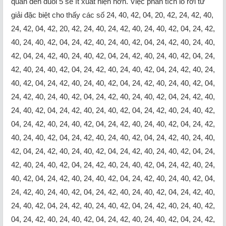
quan đến đuôi 5 sẽ ít xuất hiện hơn. Việc phân tích lô rơi từ
giải đặc biệt cho thấy các số 24, 40, 42, 04, 20, 42, 24, 42, 40,
24, 42, 04, 42, 20, 42, 24, 40, 24, 42, 40, 24, 40, 42, 04, 24, 42,
40, 24, 40, 42, 04, 24, 42, 40, 24, 40, 42, 04, 24, 42, 40, 24, 40,
42, 04, 24, 42, 40, 24, 40, 42, 04, 24, 42, 40, 24, 40, 42, 04, 24,
42, 40, 24, 40, 42, 04, 24, 42, 40, 24, 40, 42, 04, 24, 42, 40, 24,
40, 42, 04, 24, 42, 40, 24, 40, 42, 04, 24, 42, 40, 24, 40, 42, 04,
24, 42, 40, 24, 40, 42, 04, 24, 42, 40, 24, 40, 42, 04, 24, 42, 40,
24, 40, 42, 04, 24, 42, 40, 24, 40, 42, 04, 24, 42, 40, 24, 40, 42,
04, 24, 42, 40, 24, 40, 42, 04, 24, 42, 40, 24, 40, 42, 04, 24, 42,
40, 24, 40, 42, 04, 24, 42, 40, 24, 40, 42, 04, 24, 42, 40, 24, 40,
42, 04, 24, 42, 40, 24, 40, 42, 04, 24, 42, 40, 24, 40, 42, 04, 24,
42, 40, 24, 40, 42, 04, 24, 42, 40, 24, 40, 42, 04, 24, 42, 40, 24,
40, 42, 04, 24, 42, 40, 24, 40, 42, 04, 24, 42, 40, 24, 40, 42, 04,
24, 42, 40, 24, 40, 42, 04, 24, 42, 40, 24, 40, 42, 04, 24, 42, 40,
24, 40, 42, 04, 24, 42, 40, 24, 40, 42, 04, 24, 42, 40, 24, 40, 42,
04, 24, 42, 40, 24, 40, 42, 04, 24, 42, 40, 24, 40, 42, 04, 24, 42,