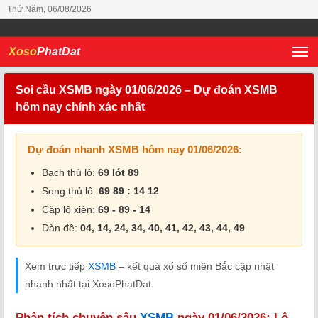
Thứ Năm, 06/08/2026
Xoso
PhatDat
Soi cầu
XSMB
ngày
01/06/2026
– Dự đoán
XSMB
hôm nay chính xác nhất
Dự đoán nhanh
XSMB
hôm nay
01/06/2026
:
Bạch thủ lô:
69 lót 89
Song thủ lô:
69 89 : 14 12
Cặp lô xiên:
69 - 89 - 14
Dàn đề:
04, 14, 24, 34, 40, 41, 42, 43, 44, 49
Xem trực tiếp
XSMB
– kết quả xổ số miền Bắc cập nhật
nhanh nhất tại XosoPhatDat.
Phân tích chuyên sâu
XSMB
ngày 01/06/2026: Lô