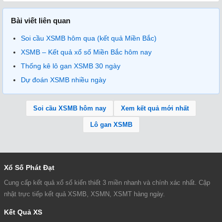
Bài viết liên quan
Soi cầu
XSMB
hôm qua (kết quả
Miền Bắc
)
XSMB
– Kết quả xổ số
Miền Bắc
hôm nay
Thống kê lô gan
XSMB
30 ngày
Dự đoán
XSMB
nhiều ngày
Soi cầu
XSMB
hôm nay
Xem kết quả mới nhất
Lô gan
XSMB
Xổ Số Phát Đạt
Cung cấp kết quả xổ số kiến thiết 3 miền nhanh và chính xác nhất. Cập
nhật trực tiếp kết quả XSMB, XSMN, XSMT hàng ngày.
Kết Quả XS