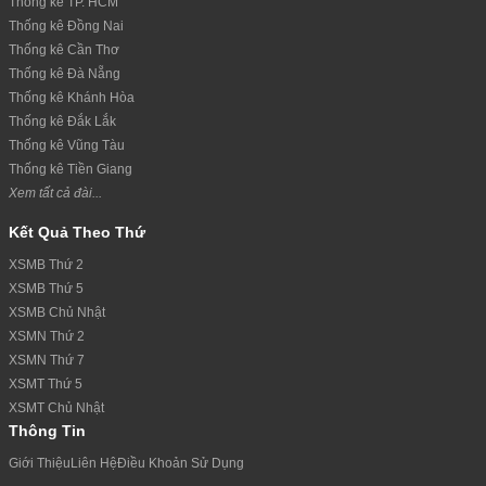
Thống kê TP. HCM
Thống kê Đồng Nai
Thống kê Cần Thơ
Thống kê Đà Nẵng
Thống kê Khánh Hòa
Thống kê Đắk Lắk
Thống kê Vũng Tàu
Thống kê Tiền Giang
Xem tất cả đài...
Kết Quả Theo Thứ
XSMB Thứ 2
XSMB Thứ 5
XSMB Chủ Nhật
XSMN Thứ 2
XSMN Thứ 7
XSMT Thứ 5
XSMT Chủ Nhật
Thông Tin
Giới Thiệu
Liên Hệ
Điều Khoản Sử Dụng