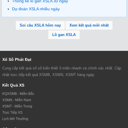
Thống kê lô gan
XSLA
30 ngày
Dự đoán
XSLA
nhiều ngày
Soi cầu
XSLA
hôm nay
Xem kết quả mới nhất
Lô gan
XSLA
Xổ Số Phát Đạt
Cung cấp kết quả xổ số kiến thiết 3 miền nhanh và chính xác nhất. Cập
nhật trực tiếp kết quả XSMB, XSMN, XSMT hàng ngày.
Kết Quả XS
KQXSMB - Miền Bắc
XSMN - Miền Nam
XSMT - Miền Trung
Trực Tiếp XS
Lịch Mở Thưởng