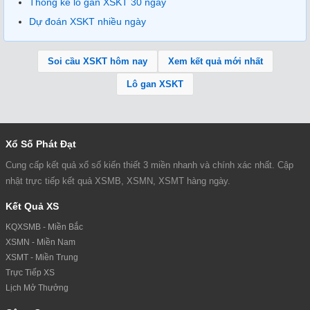
Thống kê lô gan
XSKT
30 ngày
Dự đoán
XSKT
nhiều ngày
Soi cầu
XSKT
hôm nay
Xem kết quả mới nhất
Lô gan
XSKT
Xổ Số Phát Đạt
Cung cấp kết quả xổ số kiến thiết 3 miền nhanh và chính xác nhất. Cập
nhật trực tiếp kết quả XSMB, XSMN, XSMT hàng ngày.
Kết Quả XS
KQXSMB - Miền Bắc
XSMN - Miền Nam
XSMT - Miền Trung
Trực Tiếp XS
Lịch Mở Thưởng