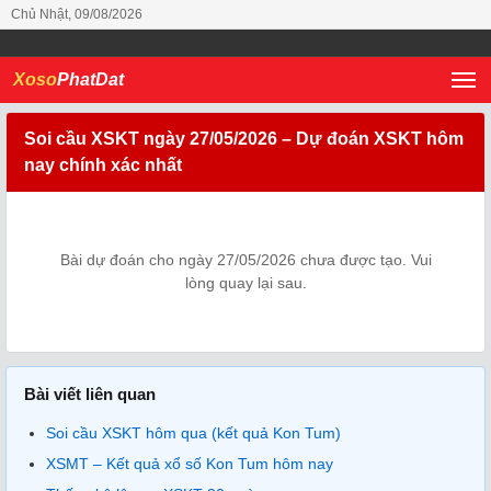
Chủ Nhật, 09/08/2026
Xoso
PhatDat
Soi cầu
XSKT
ngày
27/05/2026
– Dự đoán
XSKT
hôm
nay chính xác nhất
Bài dự đoán cho ngày
27/05/2026
chưa được tạo. Vui
lòng quay lại sau.
Bài viết liên quan
Soi cầu
XSKT
hôm qua (kết quả
Kon Tum
)
XSMT
– Kết quả xổ số
Kon Tum
hôm nay