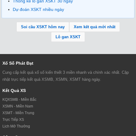
Thống kê lô gan
XSKT
30 ngày
Dự đoán
XSKT
nhiều ngày
Soi cầu
XSKT
hôm nay
Xem kết quả mới nhất
Lô gan
XSKT
Xổ Số Phát Đạt
Cung cấp kết quả xổ số kiến thiết 3 miền nhanh và chính xác nhất. Cập
nhật trực tiếp kết quả XSMB, XSMN, XSMT hàng ngày.
Kết Quả XS
KQXSMB - Miền Bắc
XSMN - Miền Nam
XSMT - Miền Trung
Trực Tiếp XS
Lịch Mở Thưởng