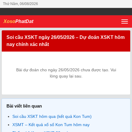
Thứ Năm, 06/08/2026
Xoso
PhatDat
Soi cầu
XSKT
ngày
26/05/2026
– Dự đoán
XSKT
hôm
nay chính xác nhất
Bài dự đoán cho ngày
26/05/2026
chưa được tạo. Vui
lòng quay lại sau.
Bài viết liên quan
Soi cầu
XSKT
hôm qua (kết quả
Kon Tum
)
XSMT
– Kết quả xổ số
Kon Tum
hôm nay