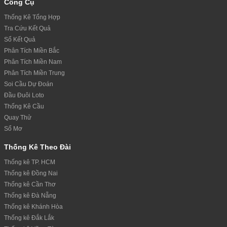
Công Cụ
Thống Kê Tổng Hợp
Tra Cứu Kết Quả
Sổ Kết Quả
Phân Tích Miền Bắc
Phân Tích Miền Nam
Phân Tích Miền Trung
Soi Cầu Dự Đoán
Đầu Đuôi Loto
Thống Kê Cầu
Quay Thử
Sổ Mơ
Thống Kê Theo Đài
Thống kê TP. HCM
Thống kê Đồng Nai
Thống kê Cần Thơ
Thống kê Đà Nẵng
Thống kê Khánh Hòa
Thống kê Đắk Lắk