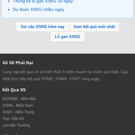
Thống kê lô gan
XSKG
30 ngày
Dự đoán
XSKG
nhiều ngày
Soi cầu
XSKG
hôm nay
Xem kết quả mới nhất
Lô gan
XSKG
Xổ Số Phát Đạt
Cung cấp kết quả xổ số kiến thiết 3 miền nhanh và chính xác nhất. Cập
nhật trực tiếp kết quả XSMB, XSMN, XSMT hàng ngày.
Kết Quả XS
KQXSMB - Miền Bắc
XSMN - Miền Nam
XSMT - Miền Trung
Trực Tiếp XS
Lịch Mở Thưởng