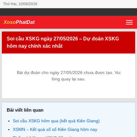
Thứ Hai, 10/08/2026
Xoso
PhatDat
Soi cầu
XSKG
ngày
27/05/2026
– Dự đoán
XSKG
hôm nay chính xác nhất
Bài dự đoán cho ngày
27/05/2026
chưa được tạo. Vui
lòng quay lại sau.
Bài viết liên quan
Soi cầu
XSKG
hôm qua (kết quả
Kiên Giang
)
XSMN
– Kết quả xổ số
Kiên Giang
hôm nay