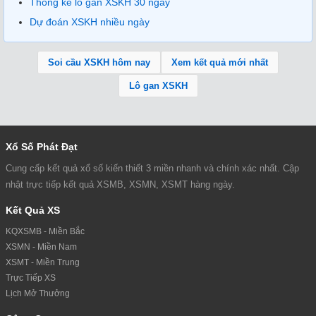
Thống kê lô gan
XSKH
30 ngày
Dự đoán
XSKH
nhiều ngày
Soi cầu
XSKH
hôm nay
Xem kết quả mới nhất
Lô gan
XSKH
Xổ Số Phát Đạt
Cung cấp kết quả xổ số kiến thiết 3 miền nhanh và chính xác nhất. Cập
nhật trực tiếp kết quả XSMB, XSMN, XSMT hàng ngày.
Kết Quả XS
KQXSMB - Miền Bắc
XSMN - Miền Nam
XSMT - Miền Trung
Trực Tiếp XS
Lịch Mở Thưởng