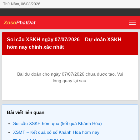
Thứ Năm, 06/08/2026
Xoso
PhatDat
Soi cầu
XSKH
ngày
07/07/2026
– Dự đoán
XSKH
hôm nay chính xác nhất
Bài dự đoán cho ngày
07/07/2026
chưa được tạo. Vui
lòng quay lại sau.
Bài viết liên quan
Soi cầu
XSKH
hôm qua (kết quả
Khánh Hòa
)
XSMT
– Kết quả xổ số
Khánh Hòa
hôm nay