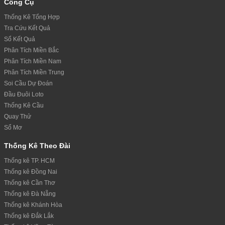
Công Cụ
Thống Kê Tổng Hợp
Tra Cứu Kết Quả
Sổ Kết Quả
Phân Tích Miền Bắc
Phân Tích Miền Nam
Phân Tích Miền Trung
Soi Cầu Dự Đoán
Đầu Đuôi Loto
Thống Kê Cầu
Quay Thử
Sổ Mơ
Thống Kê Theo Đài
Thống kê TP. HCM
Thống kê Đồng Nai
Thống kê Cần Thơ
Thống kê Đà Nẵng
Thống kê Khánh Hòa
Thống kê Đắk Lắk