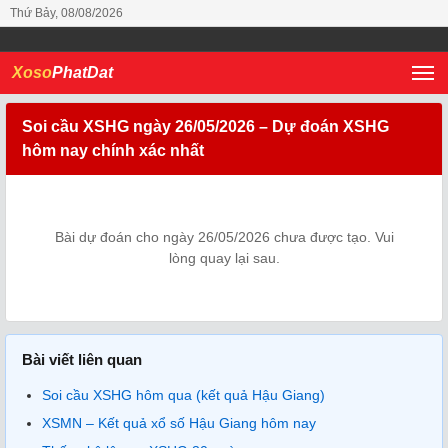
Thứ Bảy, 08/08/2026
Xoso
PhatDat
Soi cầu
XSHG
ngày
26/05/2026
– Dự đoán
XSHG
hôm nay chính xác nhất
Bài dự đoán cho ngày
26/05/2026
chưa được tạo. Vui
lòng quay lại sau.
Bài viết liên quan
Soi cầu
XSHG
hôm qua (kết quả
Hậu Giang
)
XSMN
– Kết quả xổ số
Hậu Giang
hôm nay