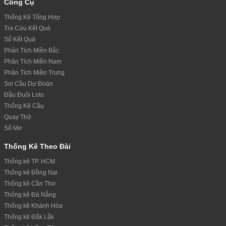
Công Cụ
Thống Kê Tổng Hợp
Tra Cứu Kết Quả
Sổ Kết Quả
Phân Tích Miền Bắc
Phân Tích Miền Nam
Phân Tích Miền Trung
Soi Cầu Dự Đoán
Đầu Đuôi Loto
Thống Kê Cầu
Quay Thử
Sổ Mơ
Thống Kê Theo Đài
Thống kê TP. HCM
Thống kê Đồng Nai
Thống kê Cần Thơ
Thống kê Đà Nẵng
Thống kê Khánh Hòa
Thống kê Đắk Lắk