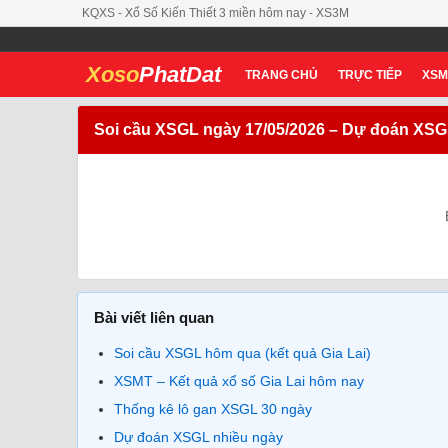
KQXS - Xổ Số Kiến Thiết 3 miền hôm nay - XS3M
Xoso
PhatDat
TRANG CHỦ
TRỰC TIẾP
XS
Soi cầu
XSGL
ngày
17/05/2026
– Dự đoán
XSG
Bài viết liên quan
Soi cầu
XSGL
hôm qua (kết quả
Gia Lai
)
XSMT
– Kết quả xổ số
Gia Lai
hôm nay
Thống kê lô gan
XSGL
30 ngày
Dự đoán
XSGL
nhiều ngày