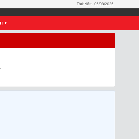
Thứ Năm, 06/08/2026
CH
▼
.