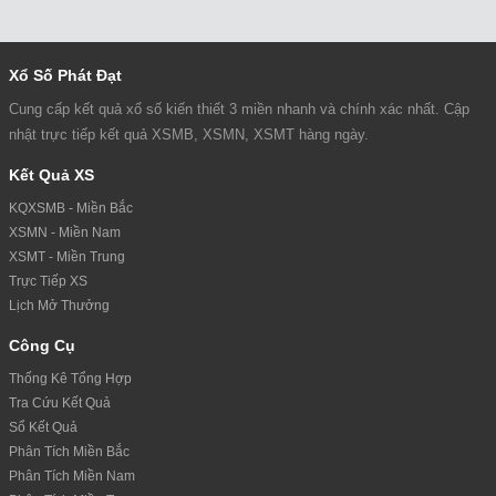
Xổ Số Phát Đạt
Cung cấp kết quả xổ số kiến thiết 3 miền nhanh và chính xác nhất. Cập
nhật trực tiếp kết quả XSMB, XSMN, XSMT hàng ngày.
Kết Quả XS
KQXSMB - Miền Bắc
XSMN - Miền Nam
XSMT - Miền Trung
Trực Tiếp XS
Lịch Mở Thưởng
Công Cụ
Thống Kê Tổng Hợp
Tra Cứu Kết Quả
Sổ Kết Quả
Phân Tích Miền Bắc
Phân Tích Miền Nam