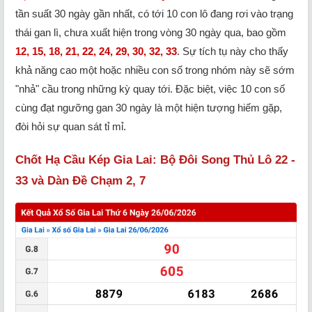
tần suất 30 ngày gần nhất, có tới 10 con lô đang rơi vào trạng
thái gan lì, chưa xuất hiện trong vòng 30 ngày qua, bao gồm
12, 15, 18, 21, 22, 24, 29, 30, 32, 33
. Sự tích tụ này cho thấy
khả năng cao một hoặc nhiều con số trong nhóm này sẽ sớm
"nhả" cầu trong những kỳ quay tới. Đặc biệt, việc 10 con số
cùng đạt ngưỡng gan 30 ngày là một hiện tượng hiếm gặp,
đòi hỏi sự quan sát tỉ mỉ.
Chốt Hạ Cầu Kép Gia Lai: Bộ Đôi Song Thủ Lô 22 -
33 và Dàn Đề Chạm 2, 7