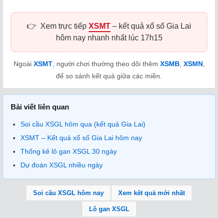
👉
Xem trực tiếp
XSMT
– kết quả xổ số
Gia Lai
hôm nay nhanh nhất lúc
17h15
Ngoài
XSMT
, người chơi thường theo dõi thêm
XSMB
,
XSMN
,
để so sánh kết quả giữa các miền.
Bài viết liên quan
Soi cầu
XSGL
hôm qua (kết quả
Gia Lai
)
XSMT
– Kết quả xổ số
Gia Lai
hôm nay
Thống kê lô gan
XSGL
30 ngày
Dự đoán
XSGL
nhiều ngày
Soi cầu
XSGL
hôm nay
Xem kết quả mới nhất
Lô gan
XSGL