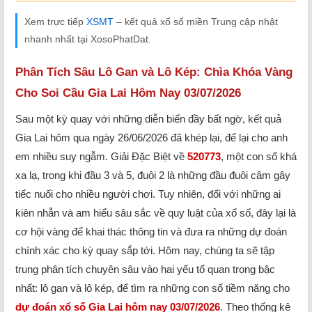
Xem trực tiếp
XSMT
– kết quả xổ số miền Trung cập nhật
nhanh nhất tại XosoPhatDat.
Phân Tích Sâu Lô Gan và Lô Kép: Chìa Khóa Vàng
Cho Soi Cầu Gia Lai Hôm Nay 03/07/2026
Sau một kỳ quay với những diễn biến đầy bất ngờ, kết quả
Gia Lai hôm qua ngày 26/06/2026 đã khép lại, để lại cho anh
em nhiều suy ngẫm. Giải Đặc Biệt về
520773
, một con số khá
xa lạ, trong khi đầu 3 và 5, đuôi 2 là những đầu đuôi câm gây
tiếc nuối cho nhiều người chơi. Tuy nhiên, đối với những ai
kiên nhẫn và am hiểu sâu sắc về quy luật của xổ số, đây lại là
cơ hội vàng để khai thác thông tin và đưa ra những dự đoán
chính xác cho kỳ quay sắp tới. Hôm nay, chúng ta sẽ tập
trung phân tích chuyên sâu vào hai yếu tố quan trọng bậc
nhất: lô gan và lô kép, để tìm ra những con số tiềm năng cho
dự đoán xổ số Gia Lai hôm nay 03/07/2026
. Theo thống kê