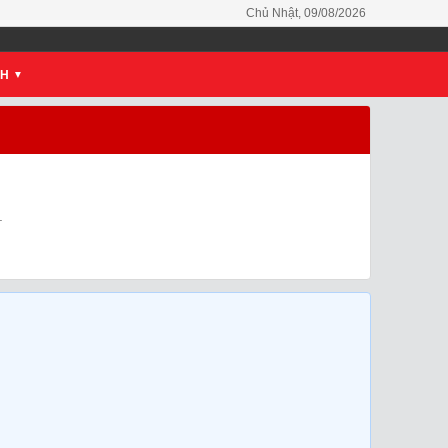
Chủ Nhật, 09/08/2026
CH
▼
.