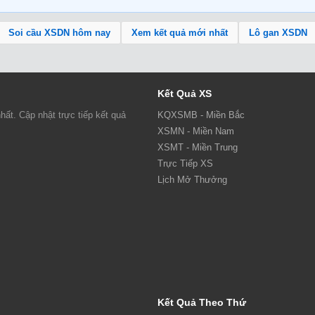
Soi cầu
XSDN
hôm nay
Xem kết quả mới nhất
Lô gan
XSDN
Kết Quả XS
hất. Cập nhật trực tiếp kết quả
KQXSMB - Miền Bắc
XSMN - Miền Nam
XSMT - Miền Trung
Trực Tiếp XS
Lịch Mở Thưởng
Kết Quả Theo Thứ