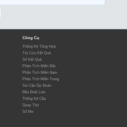
Công Cụ
Thống Kê Tổng Hợp
Tra Cứu Kết Quả
Sổ Kết Quả
Phân Tích Miền Bắc
Phân Tích Miền Nam
Phân Tích Miền Trung
Soi Cầu Dự Đoán
Đầu Đuôi Loto
Thống Kê Cầu
Quay Thử
Sổ Mơ