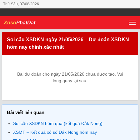
Thứ Sáu, 07/08/2026
Xoso
PhatDat
Soi cầu
XSDKN
ngày
21/05/2026
– Dự đoán
XSDKN
hôm nay chính xác nhất
Bài dự đoán cho ngày
21/05/2026
chưa được tạo. Vui
lòng quay lại sau.
Bài viết liên quan
Soi cầu
XSDKN
hôm qua (kết quả
Đắk Nông
)
XSMT
– Kết quả xổ số
Đắk Nông
hôm nay