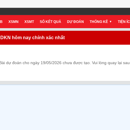
MB
XSMN
XSMT
SỔ KẾT QUẢ
DỰ ĐOÁN
THỐNG KÊ
TIỆN Í
▼
SDKN
hôm nay chính xác nhất
Bài dự đoán cho ngày
19/05/2026
chưa được tạo. Vui lòng quay lại sau