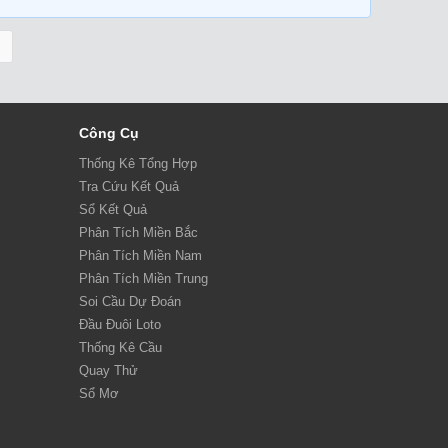
Công Cụ
Thống Kê Tổng Hợp
Tra Cứu Kết Quả
Sổ Kết Quả
Phân Tích Miền Bắc
Phân Tích Miền Nam
Phân Tích Miền Trung
Soi Cầu Dự Đoán
Đầu Đuôi Loto
Thống Kê Cầu
Quay Thử
Sổ Mơ