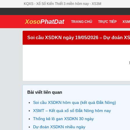
KQXS - Xổ Số Kiến Thiết 3 miền hôm nay - XS3M
Xoso
PhatDat
TRANG CHỦ
TRỰC TIẾP
XS
Soi cầu
XSDKN
ngày
19/05/2026
– Dự đoán
X
Bài viết liên quan
Soi cầu
XSDKN
hôm qua (kết quả
Đắk Nông
)
XSMT
– Kết quả xổ số
Đắk Nông
hôm nay
Thống kê lô gan
XSDKN
30 ngày
Dự đoán
XSDKN
nhiều ngày