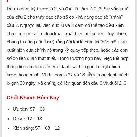
Đầu lô câm kỳ trước là 2, và đuôi lô câm là 0, 3. Sự vắng mặt
của đầu 2 cho thấy các cặp số có khả năng cao sẽ "tránh"
đầu 2. Ngược lại, việc đuôi 0 và 3 câm có thể tạo điều kiện
cho các con số có đuôi khác xuất hiện nhiều hơn. Tuy nhiên,
chúng ta cũng cần lưu ý rằng đôi khi lô câm lại "báo hiệu" sự
xuất hiện của chính nó trong kỳ quay tiếp theo, hoặc các con
số có liên quan mật thiết. Trong trường hợp này, việc kết hợp
thông tin đầu đuôi câm với danh sách lô gan là một chiến
lược thông minh. Ví dụ, con lô 32 và 36 nằm trong danh sách
lô gan 30 ngày, và chúng có liên quan đến đầu 3 và đuôi 2, 3.
Chốt Nhanh Hôm Nay
Ưu tiên: 57 – 68
Dễ về: 12 – 13
Xiên sáng: 57 – 68 – 12