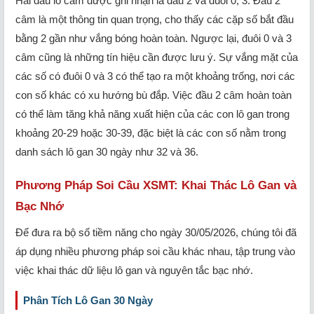
Hai đầu lô câm được ghi nhận là đầu 2 và đuôi 0, 3. Đầu 2
câm là một thông tin quan trọng, cho thấy các cặp số bắt đầu
bằng 2 gần như vắng bóng hoàn toàn. Ngược lại, đuôi 0 và 3
câm cũng là những tín hiệu cần được lưu ý. Sự vắng mặt của
các số có đuôi 0 và 3 có thể tạo ra một khoảng trống, nơi các
con số khác có xu hướng bù đắp. Việc đầu 2 câm hoàn toàn
có thể làm tăng khả năng xuất hiện của các con lô gan trong
khoảng 20-29 hoặc 30-39, đặc biệt là các con số nằm trong
danh sách lô gan 30 ngày như 32 và 36.
Phương Pháp Soi Cầu XSMT: Khai Thác Lô Gan và
Bạc Nhớ
Để đưa ra bộ số tiềm năng cho ngày 30/05/2026, chúng tôi đã
áp dụng nhiều phương pháp soi cầu khác nhau, tập trung vào
việc khai thác dữ liệu lô gan và nguyên tắc bạc nhớ.
Phân Tích Lô Gan 30 Ngày