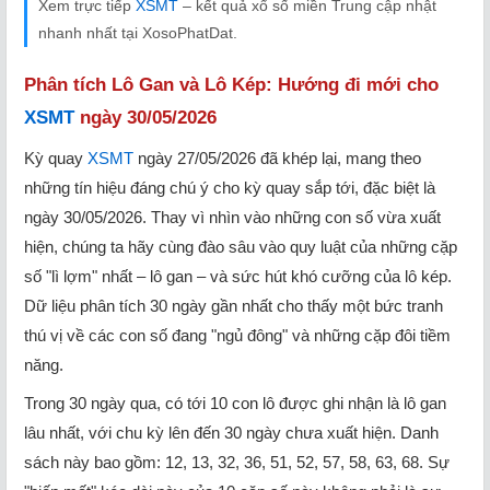
Xem trực tiếp
XSMT
– kết quả xổ số miền Trung cập nhật
nhanh nhất tại XosoPhatDat.
Phân tích Lô Gan và Lô Kép: Hướng đi mới cho
XSMT
ngày 30/05/2026
Kỳ quay
XSMT
ngày 27/05/2026 đã khép lại, mang theo
những tín hiệu đáng chú ý cho kỳ quay sắp tới, đặc biệt là
ngày 30/05/2026. Thay vì nhìn vào những con số vừa xuất
hiện, chúng ta hãy cùng đào sâu vào quy luật của những cặp
số "lì lợm" nhất – lô gan – và sức hút khó cưỡng của lô kép.
Dữ liệu phân tích 30 ngày gần nhất cho thấy một bức tranh
thú vị về các con số đang "ngủ đông" và những cặp đôi tiềm
năng.
Trong 30 ngày qua, có tới 10 con lô được ghi nhận là lô gan
lâu nhất, với chu kỳ lên đến 30 ngày chưa xuất hiện. Danh
sách này bao gồm: 12, 13, 32, 36, 51, 52, 57, 58, 63, 68. Sự