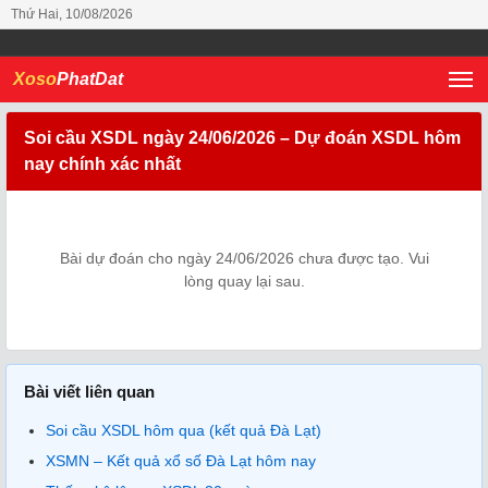
Thứ Hai, 10/08/2026
Xoso
PhatDat
Soi cầu
XSDL
ngày
24/06/2026
– Dự đoán
XSDL
hôm
nay chính xác nhất
Bài dự đoán cho ngày
24/06/2026
chưa được tạo. Vui
lòng quay lại sau.
Bài viết liên quan
Soi cầu
XSDL
hôm qua (kết quả
Đà Lạt
)
XSMN
– Kết quả xổ số
Đà Lạt
hôm nay