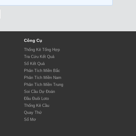
Công Cụ
Thống Kê Tổng Hợp
Tra Cứu Kết Quả
Sổ Kết Quả
Phân Tích Miền Bắc
Phân Tích Miền Nam
Phân Tích Miền Trung
Soi Cầu Dự Đoán
Đầu Đuôi Loto
Thống Kê Cầu
Quay Thử
Sổ Mơ