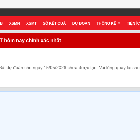
MB
XSMN
XSMT
SỔ KẾT QUẢ
DỰ ĐOÁN
THỐNG KÊ
TIỆN Í
▼
T
hôm nay chính xác nhất
Bài dự đoán cho ngày
15/05/2026
chưa được tạo. Vui lòng quay lại sau