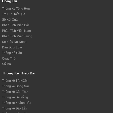
Công Cụ
Thống Kê Tổng Hợp
Tra Cứu Kết Quả
Sổ Kết Quả
Phân Tích Miền Bắc
Phân Tích Miền Nam
Phân Tích Miền Trung
Soi Cầu Dự Đoán
Đầu Đuôi Loto
Thống Kê Cầu
Quay Thử
Sổ Mơ
Thống Kê Theo Đài
Thống kê TP. HCM
Thống kê Đồng Nai
Thống kê Cần Thơ
Thống kê Đà Nẵng
Thống kê Khánh Hòa
Thống kê Đắk Lắk