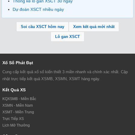
Thống kê lô gan
XSCT
30 ngày
Dự đoán
XSCT
nhiều ngày
Soi cầu
XSCT
hôm nay
Xem kết quả mới nhất
Lô gan
XSCT
Xổ Số Phát Đạt
Cung cấp kết quả xổ số kiến thiết 3 miền nhanh và chính xác nhất. Cập
nhật trực tiếp kết quả XSMB, XSMN, XSMT hàng ngày.
Kết Quả XS
KQXSMB - Miền Bắc
XSMN - Miền Nam
XSMT - Miền Trung
Trực Tiếp XS
Lịch Mở Thưởng