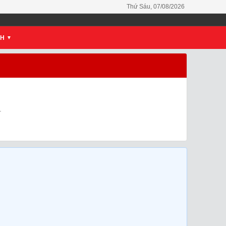
Thứ Sáu, 07/08/2026
CH
▼
.