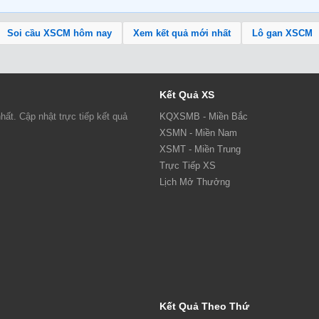
Soi cầu
XSCM
hôm nay
Xem kết quả mới nhất
Lô gan
XSCM
Kết Quả XS
hất. Cập nhật trực tiếp kết quả
KQXSMB - Miền Bắc
XSMN - Miền Nam
XSMT - Miền Trung
Trực Tiếp XS
Lịch Mở Thưởng
Kết Quả Theo Thứ