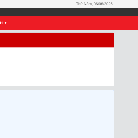
Thứ Năm, 06/08/2026
CH
▼
.