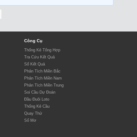
Công Cụ
Thống Kê Tổng Hợp
Tra Cứu Kết Quả
Sổ Kết Quả
Phân Tích Miền Bắc
Phân Tích Miền Nam
Phân Tích Miền Trung
Soi Cầu Dự Đoán
Đầu Đuôi Loto
Thống Kê Cầu
Quay Thử
Sổ Mơ