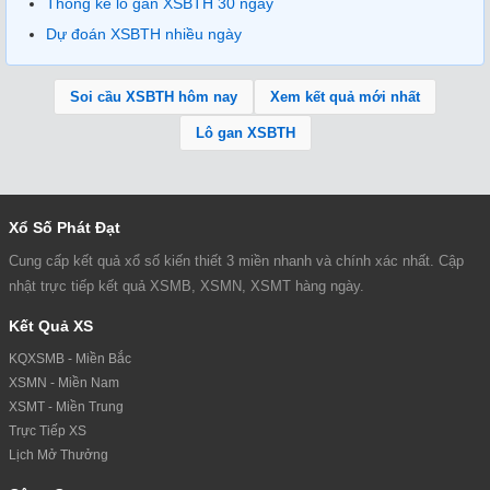
Thống kê lô gan
XSBTH
30 ngày
Dự đoán
XSBTH
nhiều ngày
Soi cầu
XSBTH
hôm nay
Xem kết quả mới nhất
Lô gan
XSBTH
Xổ Số Phát Đạt
Cung cấp kết quả xổ số kiến thiết 3 miền nhanh và chính xác nhất. Cập
nhật trực tiếp kết quả XSMB, XSMN, XSMT hàng ngày.
Kết Quả XS
KQXSMB - Miền Bắc
XSMN - Miền Nam
XSMT - Miền Trung
Trực Tiếp XS
Lịch Mở Thưởng